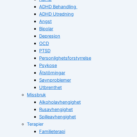
ADHD Behandling
ADHD Utredning
Angst
Bipolar
Depresjon
OCD
PTSD
Personlighetsforstyrrelse
Psykose
Ätstörningar
Søvnproblemer
Utbrenthet
Missbruk
Alkoholavhengighet
Rusavhengighet
Spilleavhengighet
Terapier
Familieterapi