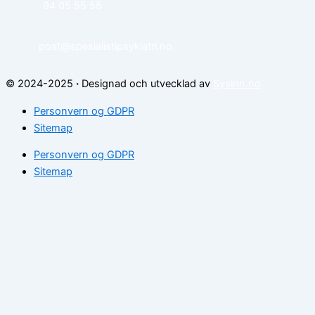
94 05 55 55
post@spesialistipsykiatri.no
© 2024-2025
·
Designad och utvecklad av
Sysinn.no
Personvern og GDPR
Sitemap
Personvern og GDPR
Sitemap