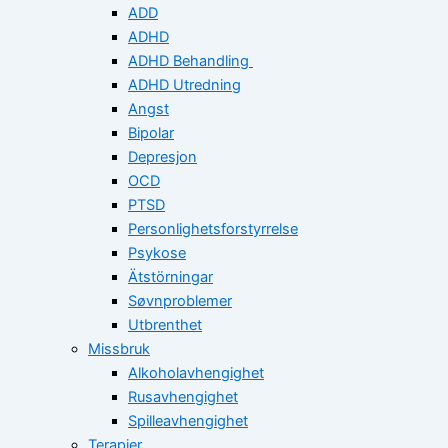
ADD
ADHD
ADHD Behandling
ADHD Utredning
Angst
Bipolar
Depresjon
OCD
PTSD
Personlighetsforstyrrelse
Psykose
Ätstörningar
Søvnproblemer
Utbrenthet
Missbruk
Alkoholavhengighet
Rusavhengighet
Spilleavhengighet
Terapier