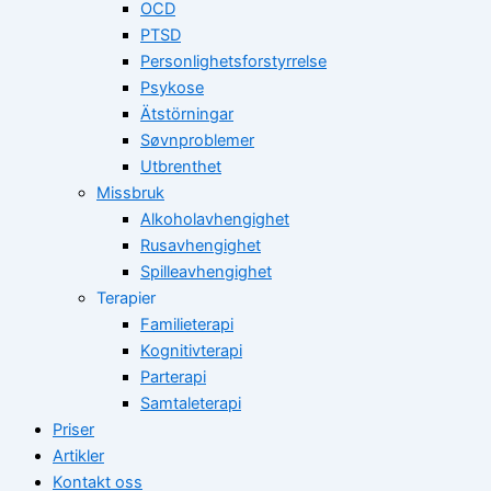
OCD
PTSD
Personlighetsforstyrrelse
Psykose
Ätstörningar
Søvnproblemer
Utbrenthet
Missbruk
Alkoholavhengighet
Rusavhengighet
Spilleavhengighet
Terapier
Familieterapi
Kognitivterapi
Parterapi
Samtaleterapi
Priser
Artikler
Kontakt oss