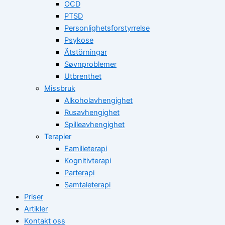
OCD
PTSD
Personlighetsforstyrrelse
Psykose
Ätstörningar
Søvnproblemer
Utbrenthet
Missbruk
Alkoholavhengighet
Rusavhengighet
Spilleavhengighet
Terapier
Familieterapi
Kognitivterapi
Parterapi
Samtaleterapi
Priser
Artikler
Kontakt oss