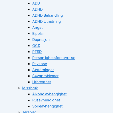
ADD
ADHD
ADHD Behandling
ADHD Utredning
Angst
Bipolar
Depresjon
OCD
PTSD
Personlighetsforstyrrelse
Psykose
Ätstörningar
Søvnproblemer
Utbrenthet
Missbruk
Alkoholavhengighet
Rusavhengighet
Spilleavhengighet
Terapier