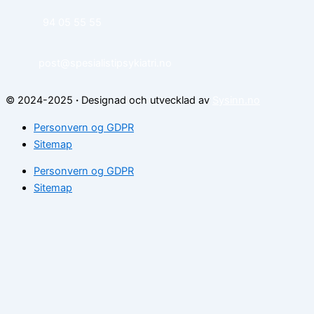
94 05 55 55
post@spesialistipsykiatri.no
© 2024-2025
·
Designad och utvecklad av
Sysinn.no
Personvern og GDPR
Sitemap
Personvern og GDPR
Sitemap