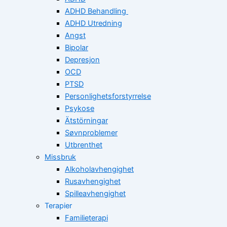
ADHD Behandling
ADHD Utredning
Angst
Bipolar
Depresjon
OCD
PTSD
Personlighetsforstyrrelse
Psykose
Ätstörningar
Søvnproblemer
Utbrenthet
Missbruk
Alkoholavhengighet
Rusavhengighet
Spilleavhengighet
Terapier
Familieterapi