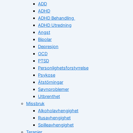
ADD
ADHD
ADHD Behandling
ADHD Utredning
Angst
Bipolar
Depresjon
OCD
PTSD
Personlighetsforstyrrelse
Psykose
Ätstörningar
Søvnproblemer
Utbrenthet
Missbruk
Alkoholavhengighet
Rusavhengighet
Spilleavhengighet
Terapier