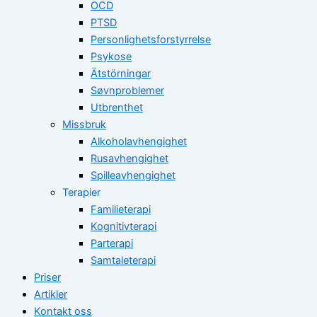
OCD
PTSD
Personlighetsforstyrrelse
Psykose
Ätstörningar
Søvnproblemer
Utbrenthet
Missbruk
Alkoholavhengighet
Rusavhengighet
Spilleavhengighet
Terapier
Familieterapi
Kognitivterapi
Parterapi
Samtaleterapi
Priser
Artikler
Kontakt oss