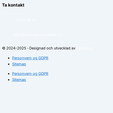
Ta kontakt
94 05 55 55
post@spesialistipsykiatri.no
© 2024-2025
·
Designad och utvecklad av
Sysinn.no
Personvern og GDPR
Sitemap
Personvern og GDPR
Sitemap