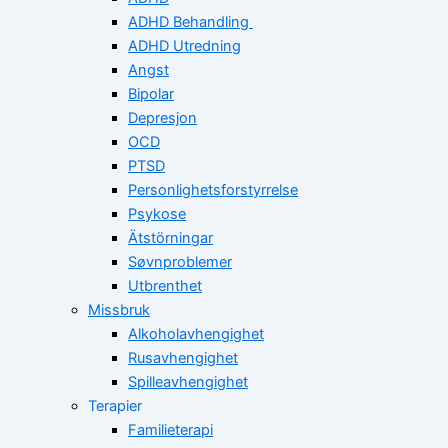
ADHD Behandling
ADHD Utredning
Angst
Bipolar
Depresjon
OCD
PTSD
Personlighetsforstyrrelse
Psykose
Ätstörningar
Søvnproblemer
Utbrenthet
Missbruk
Alkoholavhengighet
Rusavhengighet
Spilleavhengighet
Terapier
Familieterapi