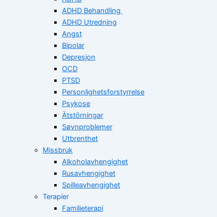
ADHD Behandling
ADHD Utredning
Angst
Bipolar
Depresjon
OCD
PTSD
Personlighetsforstyrrelse
Psykose
Ätstörningar
Søvnproblemer
Utbrenthet
Missbruk
Alkoholavhengighet
Rusavhengighet
Spilleavhengighet
Terapier
Familieterapi