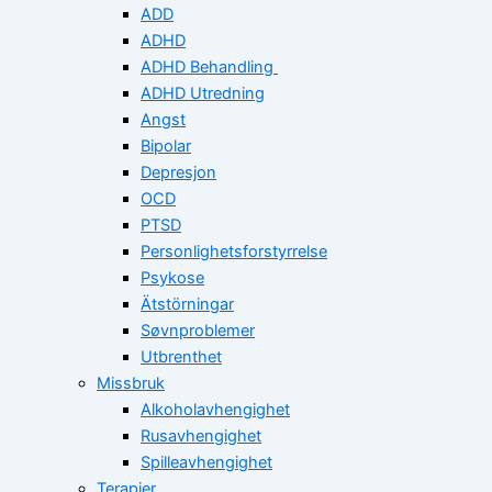
ADD
ADHD
ADHD Behandling
ADHD Utredning
Angst
Bipolar
Depresjon
OCD
PTSD
Personlighetsforstyrrelse
Psykose
Ätstörningar
Søvnproblemer
Utbrenthet
Missbruk
Alkoholavhengighet
Rusavhengighet
Spilleavhengighet
Terapier