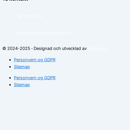
94 05 55 55
post@spesialistipsykiatri.no
© 2024-2025
·
Designad och utvecklad av
Sysinn.no
Personvern og GDPR
Sitemap
Personvern og GDPR
Sitemap