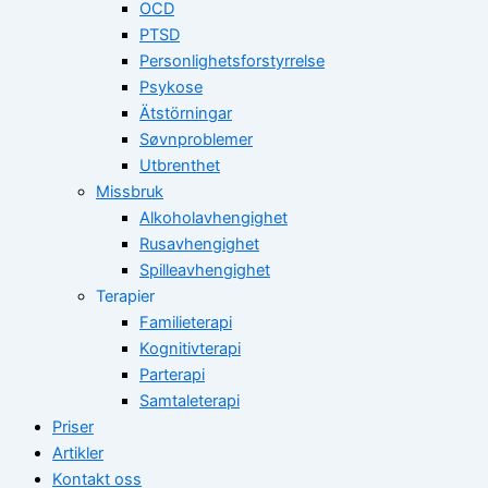
OCD
PTSD
Personlighetsforstyrrelse
Psykose
Ätstörningar
Søvnproblemer
Utbrenthet
Missbruk
Alkoholavhengighet
Rusavhengighet
Spilleavhengighet
Terapier
Familieterapi
Kognitivterapi
Parterapi
Samtaleterapi
Priser
Artikler
Kontakt oss