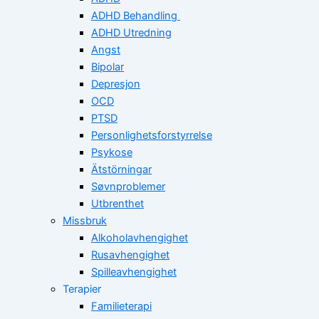
ADHD Behandling
ADHD Utredning
Angst
Bipolar
Depresjon
OCD
PTSD
Personlighetsforstyrrelse
Psykose
Ätstörningar
Søvnproblemer
Utbrenthet
Missbruk
Alkoholavhengighet
Rusavhengighet
Spilleavhengighet
Terapier
Familieterapi