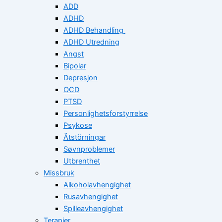
ADD
ADHD
ADHD Behandling
ADHD Utredning
Angst
Bipolar
Depresjon
OCD
PTSD
Personlighetsforstyrrelse
Psykose
Ätstörningar
Søvnproblemer
Utbrenthet
Missbruk
Alkoholavhengighet
Rusavhengighet
Spilleavhengighet
Terapier