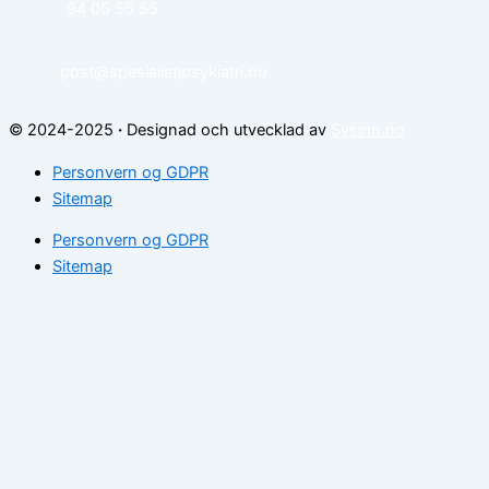
94 05 55 55
post@spesialistipsykiatri.no
© 2024-2025
·
Designad och utvecklad av
Sysinn.no
Personvern og GDPR
Sitemap
Personvern og GDPR
Sitemap