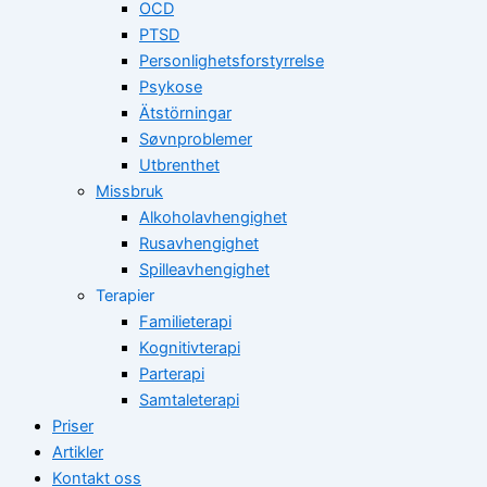
OCD
PTSD
Personlighetsforstyrrelse
Psykose
Ätstörningar
Søvnproblemer
Utbrenthet
Missbruk
Alkoholavhengighet
Rusavhengighet
Spilleavhengighet
Terapier
Familieterapi
Kognitivterapi
Parterapi
Samtaleterapi
Priser
Artikler
Kontakt oss