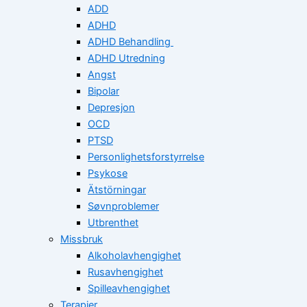
ADD
ADHD
ADHD Behandling
ADHD Utredning
Angst
Bipolar
Depresjon
OCD
PTSD
Personlighetsforstyrrelse
Psykose
Ätstörningar
Søvnproblemer
Utbrenthet
Missbruk
Alkoholavhengighet
Rusavhengighet
Spilleavhengighet
Terapier