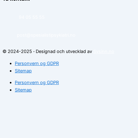
94 05 55 55
post@spesialistipsykiatri.no
© 2024-2025
·
Designad och utvecklad av
Sysinn.no
Personvern og GDPR
Sitemap
Personvern og GDPR
Sitemap