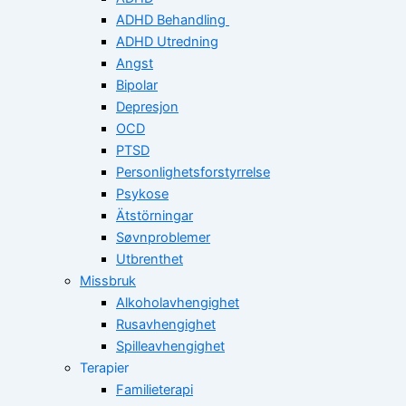
ADHD Behandling
ADHD Utredning
Angst
Bipolar
Depresjon
OCD
PTSD
Personlighetsforstyrrelse
Psykose
Ätstörningar
Søvnproblemer
Utbrenthet
Missbruk
Alkoholavhengighet
Rusavhengighet
Spilleavhengighet
Terapier
Familieterapi