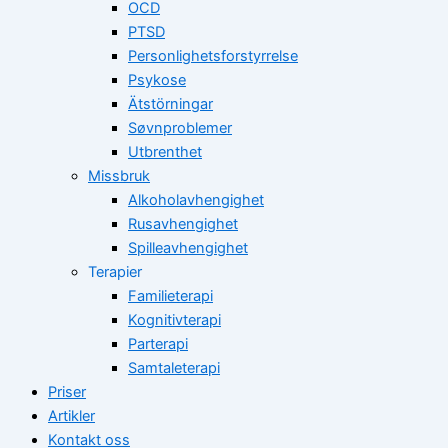
OCD
PTSD
Personlighetsforstyrrelse
Psykose
Ätstörningar
Søvnproblemer
Utbrenthet
Missbruk
Alkoholavhengighet
Rusavhengighet
Spilleavhengighet
Terapier
Familieterapi
Kognitivterapi
Parterapi
Samtaleterapi
Priser
Artikler
Kontakt oss