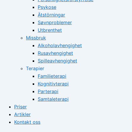
Psykose
Ätstörningar
Søvnproblemer
Utbrenthet
Missbruk
Alkoholavhengighet
Rusavhengighet
Spilleavhengighet
Terapier
Familieterapi
Kognitivterapi
Parterapi
Samtaleterapi
Priser
Artikler
Kontakt oss