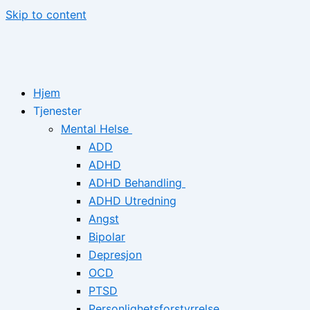
Skip to content
Hjem
Tjenester
Mental Helse
ADD
ADHD
ADHD Behandling
ADHD Utredning
Angst
Bipolar
Depresjon
OCD
PTSD
Personlighetsforstyrrelse