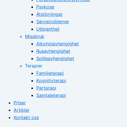
Psykose
Ätstörningar
Søvnproblemer
Utbrenthet
Missbruk
Alkoholavhengighet
Rusavhengighet
Spilleavhengighet
Terapier
Familieterapi
Kognitivterapi
Parterapi
Samtaleterapi
Priser
Artikler
Kontakt oss