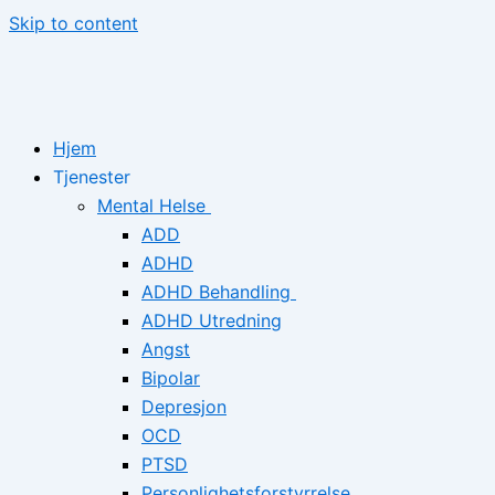
Skip to content
Hjem
Tjenester
Mental Helse
ADD
ADHD
ADHD Behandling
ADHD Utredning
Angst
Bipolar
Depresjon
OCD
PTSD
Personlighetsforstyrrelse