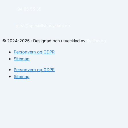
94 05 55 55
post@spesialistipsykiatri.no
© 2024-2025
·
Designad och utvecklad av
Sysinn.no
Personvern og GDPR
Sitemap
Personvern og GDPR
Sitemap