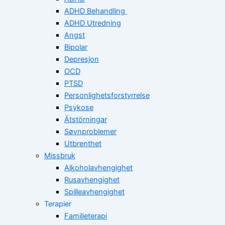
ADHD Behandling
ADHD Utredning
Angst
Bipolar
Depresjon
OCD
PTSD
Personlighetsforstyrrelse
Psykose
Ätstörningar
Søvnproblemer
Utbrenthet
Missbruk
Alkoholavhengighet
Rusavhengighet
Spilleavhengighet
Terapier
Familieterapi