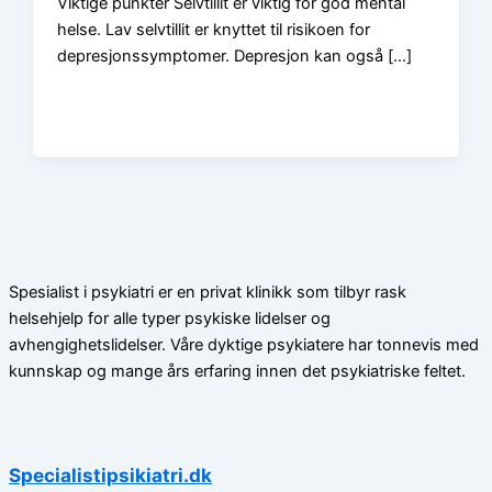
Viktige punkter Selvtillit er viktig for god mental
helse. Lav selvtillit er knyttet til risikoen for
depresjonssymptomer. Depresjon kan også […]
Spesialist i psykiatri er en privat klinikk som tilbyr rask
helsehjelp for alle typer psykiske lidelser og
avhengighetslidelser. Våre dyktige psykiatere har tonnevis med
kunnskap og mange års erfaring innen det psykiatriske feltet.
Specialistipsikiatri.dk