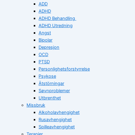
ADD
ADHD
ADHD Behandling
ADHD Utredning
Angst
Bipolar
Depresjon
OCD
PTSD
Personlighetsforstyrrelse
Psykose
Ätstörningar
Søvnproblemer
Utbrenthet
Missbruk
Alkoholavhengighet
Rusavhengighet
Spilleavhengighet
Terapier