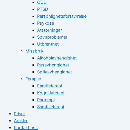
OCD
PTSD
Personlighetsforstyrrelse
Psykose
Ätstörningar
Søvnproblemer
Utbrenthet
Missbruk
Alkoholavhengighet
Rusavhengighet
Spilleavhengighet
Terapier
Familieterapi
Kognitivterapi
Parterapi
Samtaleterapi
Priser
Artikler
Kontakt oss