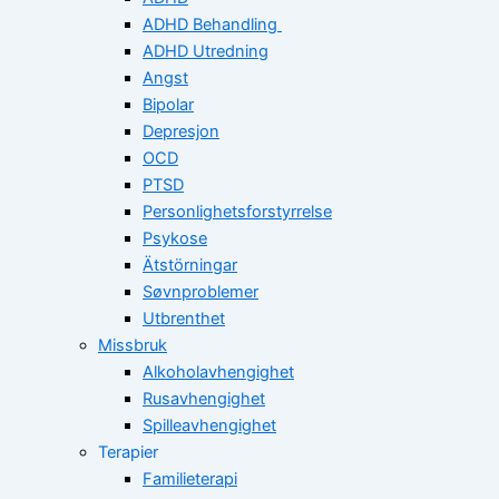
ADHD Behandling
ADHD Utredning
Angst
Bipolar
Depresjon
OCD
PTSD
Personlighetsforstyrrelse
Psykose
Ätstörningar
Søvnproblemer
Utbrenthet
Missbruk
Alkoholavhengighet
Rusavhengighet
Spilleavhengighet
Terapier
Familieterapi