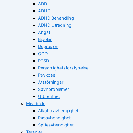
ADD
ADHD
ADHD Behandling
ADHD Utredning
Angst
Bipolar
Depresjon
OCD
PTSD
Personlighetsforstyrrelse
Psykose
Ätstörningar
Søvnproblemer
Utbrenthet
Missbruk
Alkoholavhengighet
Rusavhengighet
Spilleavhengighet
Terapier