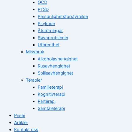
OCD
PTSD
Personlighetsforstyrrelse
Psykose
Ätstörningar
Søvnproblemer
Utbrenthet
Missbruk
Alkoholavhengighet
Rusavhengighet
Spilleavhengighet
Terapier
Familieterapi
Kognitivterapi
Parterapi
Samtaleterapi
Priser
Artikler
Kontakt oss