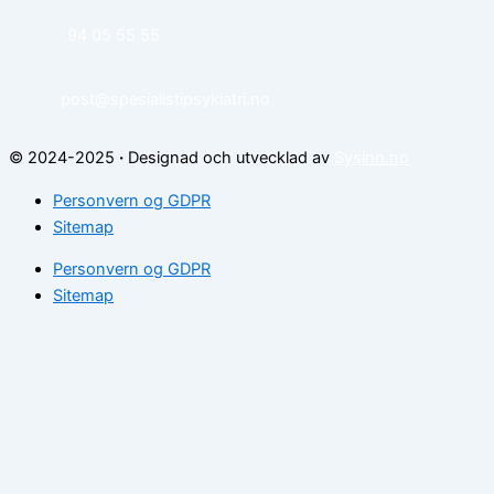
94 05 55 55
post@spesialistipsykiatri.no
© 2024-2025
·
Designad och utvecklad av
Sysinn.no
Personvern og GDPR
Sitemap
Personvern og GDPR
Sitemap