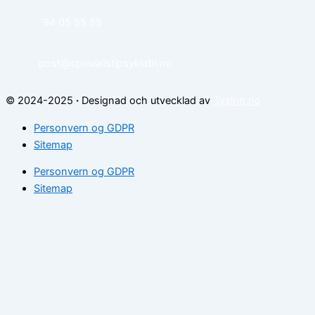
94 05 55 55
post@spesialistipsykiatri.no
© 2024-2025
·
Designad och utvecklad av
Sysinn.no
Personvern og GDPR
Sitemap
Personvern og GDPR
Sitemap