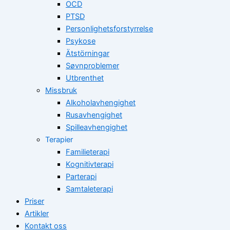
OCD
PTSD
Personlighetsforstyrrelse
Psykose
Ätstörningar
Søvnproblemer
Utbrenthet
Missbruk
Alkoholavhengighet
Rusavhengighet
Spilleavhengighet
Terapier
Familieterapi
Kognitivterapi
Parterapi
Samtaleterapi
Priser
Artikler
Kontakt oss