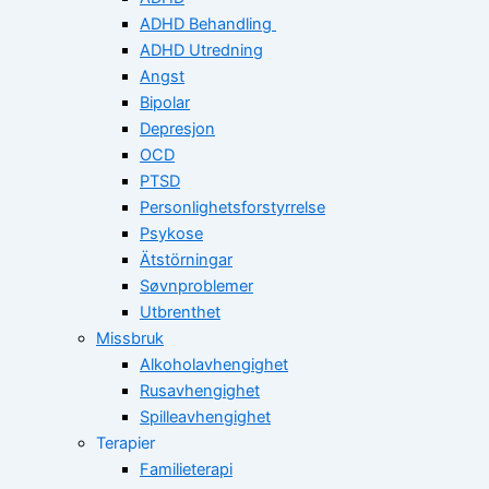
ADHD Behandling
ADHD Utredning
Angst
Bipolar
Depresjon
OCD
PTSD
Personlighetsforstyrrelse
Psykose
Ätstörningar
Søvnproblemer
Utbrenthet
Missbruk
Alkoholavhengighet
Rusavhengighet
Spilleavhengighet
Terapier
Familieterapi