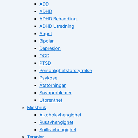
ADD
ADHD
ADHD Behandling
ADHD Utredning
Angst
Bipolar
Depresjon
OCD
PTSD
Personlighetsforstyrrelse
Psykose
Ätstörningar
Søvnproblemer
Utbrenthet
Missbruk
Alkoholavhengighet
Rusavhengighet
Spilleavhengighet
Terapier