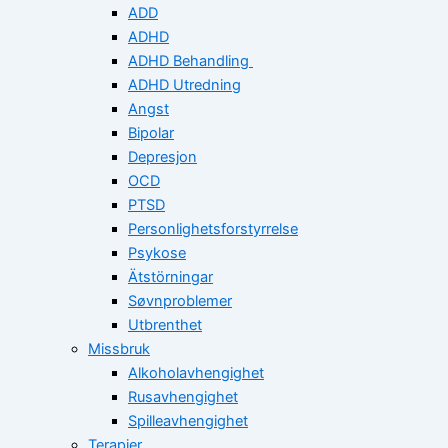
ADD
ADHD
ADHD Behandling
ADHD Utredning
Angst
Bipolar
Depresjon
OCD
PTSD
Personlighetsforstyrrelse
Psykose
Ätstörningar
Søvnproblemer
Utbrenthet
Missbruk
Alkoholavhengighet
Rusavhengighet
Spilleavhengighet
Terapier