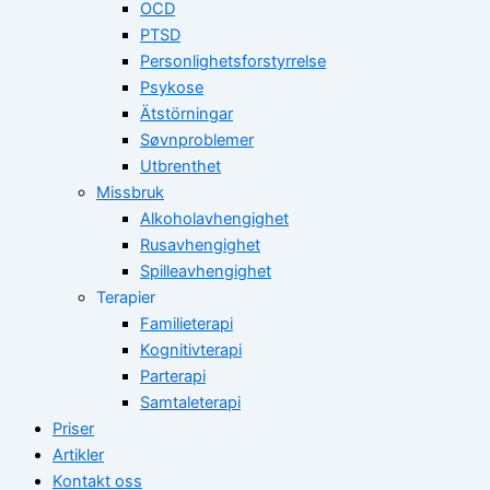
OCD
PTSD
Personlighetsforstyrrelse
Psykose
Ätstörningar
Søvnproblemer
Utbrenthet
Missbruk
Alkoholavhengighet
Rusavhengighet
Spilleavhengighet
Terapier
Familieterapi
Kognitivterapi
Parterapi
Samtaleterapi
Priser
Artikler
Kontakt oss