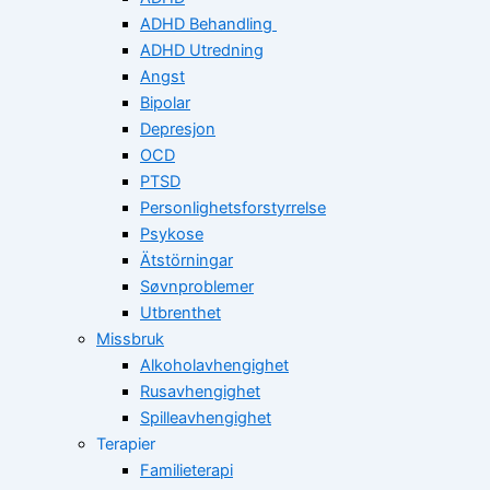
ADHD Behandling
ADHD Utredning
Angst
Bipolar
Depresjon
OCD
PTSD
Personlighetsforstyrrelse
Psykose
Ätstörningar
Søvnproblemer
Utbrenthet
Missbruk
Alkoholavhengighet
Rusavhengighet
Spilleavhengighet
Terapier
Familieterapi