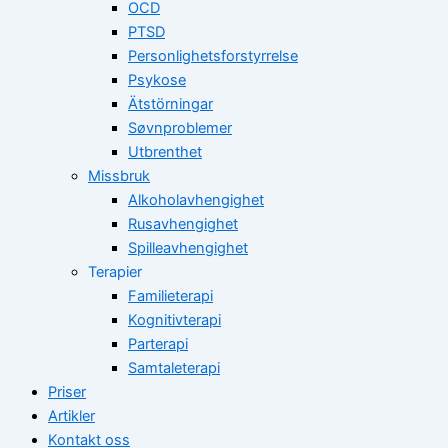
OCD
PTSD
Personlighetsforstyrrelse
Psykose
Ätstörningar
Søvnproblemer
Utbrenthet
Missbruk
Alkoholavhengighet
Rusavhengighet
Spilleavhengighet
Terapier
Familieterapi
Kognitivterapi
Parterapi
Samtaleterapi
Priser
Artikler
Kontakt oss