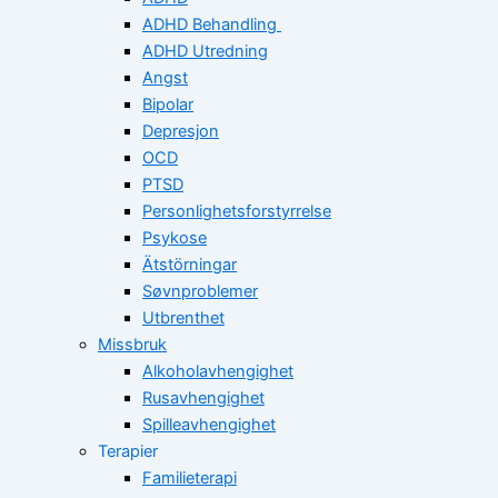
ADHD Behandling
ADHD Utredning
Angst
Bipolar
Depresjon
OCD
PTSD
Personlighetsforstyrrelse
Psykose
Ätstörningar
Søvnproblemer
Utbrenthet
Missbruk
Alkoholavhengighet
Rusavhengighet
Spilleavhengighet
Terapier
Familieterapi