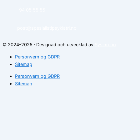
94 05 55 55
post@spesialistipsykiatri.no
© 2024-2025
·
Designad och utvecklad av
Sysinn.no
Personvern og GDPR
Sitemap
Personvern og GDPR
Sitemap