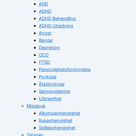
ADD
ADHD
ADHD Behandling
ADHD Utredning
Angst
Bipolar
Depresjon
OCD
PTSD
Personlighetsforstyrrelse
Psykose
Ätstörningar
Søvnproblemer
Utbrenthet
Missbruk
Alkoholavhengighet
Rusavhengighet
Spilleavhengighet
Terapier