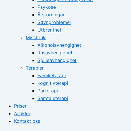
Psykose
Ätstörningar
Søvnproblemer
Utbrenthet
Missbruk
Alkoholavhengighet
Rusavhengighet
Spilleavhengighet
Terapier
Familieterapi
Kognitivterapi
Parterapi
Samtaleterapi
Priser
Artikler
Kontakt oss