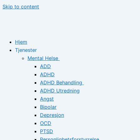
Skip to content
Hjem
Tjenester
Mental Helse
ADD
ADHD
ADHD Behandling
ADHD Utredning
Angst
Bipolar
Depresjon
OCD
PTSD
Personlighetsforstyrrelse