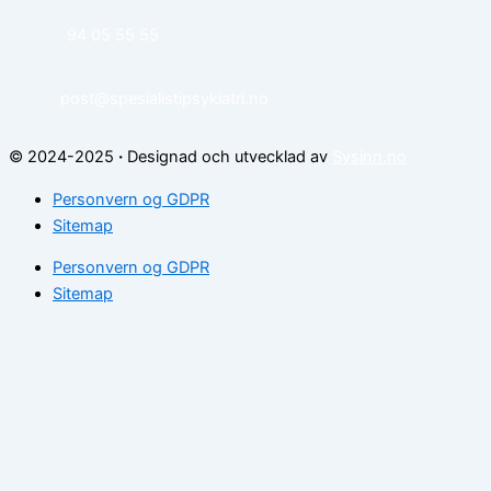
94 05 55 55
post@spesialistipsykiatri.no
© 2024-2025
·
Designad och utvecklad av
Sysinn.no
Personvern og GDPR
Sitemap
Personvern og GDPR
Sitemap