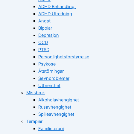
ADHD Behandling
ADHD Utredning
Angst
Bipolar
Depresjon
OCD
PTSD
Personlighetsforstyrrelse
Psykose
Ätstörningar
Søvnproblemer
Utbrenthet
Missbruk
Alkoholavhengighet
Rusavhengighet
Spilleavhengighet
Terapier
Familieterapi