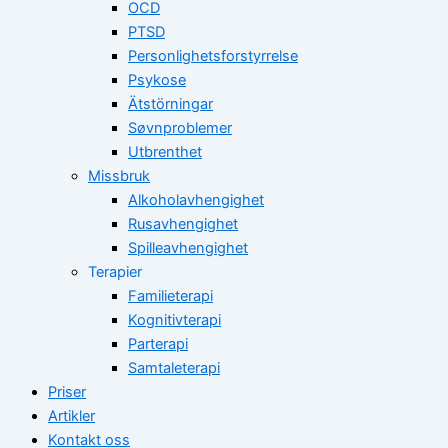
OCD
PTSD
Personlighetsforstyrrelse
Psykose
Ätstörningar
Søvnproblemer
Utbrenthet
Missbruk
Alkoholavhengighet
Rusavhengighet
Spilleavhengighet
Terapier
Familieterapi
Kognitivterapi
Parterapi
Samtaleterapi
Priser
Artikler
Kontakt oss