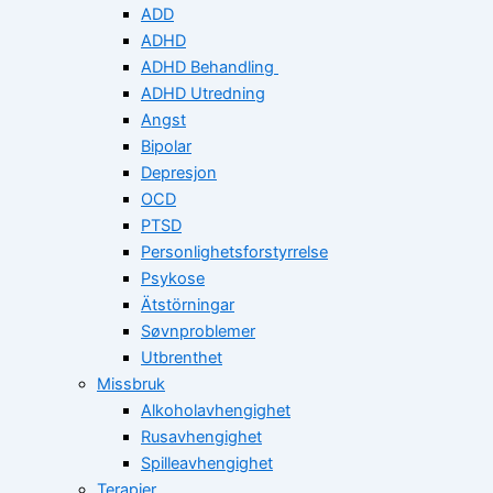
ADD
ADHD
ADHD Behandling
ADHD Utredning
Angst
Bipolar
Depresjon
OCD
PTSD
Personlighetsforstyrrelse
Psykose
Ätstörningar
Søvnproblemer
Utbrenthet
Missbruk
Alkoholavhengighet
Rusavhengighet
Spilleavhengighet
Terapier