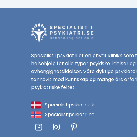
Spesialist i psykiatri er en privat klinikk som 
helsehjelp for alle typer psykiske lidelser og
avhengighetslidelser. Våre dyktige psykiate
tonnevis med kunnskap og mange års erfari
psykiatriske feltet.
Specialistipsikiatri.dk
Specialistipsikiatri.no
F
I
a
n