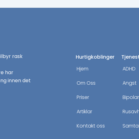
tilbyr rask
Hurtigkoblinger
Tjenes
Hjem
ADHD
re har
ng innen det
Om Oss
Angst
Priser
Bipola
Artiklar
Rusav
Kontakt oss
Samtal