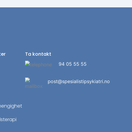
ter
Ta kontakt
94 05 55 55
post@spesialistipsykiatri.no
r
hengighet
sterapi