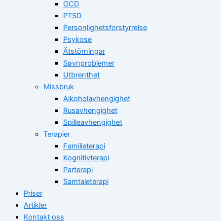
OCD
PTSD
Personlighetsforstyrrelse
Psykose
Ätstörningar
Søvnproblemer
Utbrenthet
Missbruk
Alkoholavhengighet
Rusavhengighet
Spilleavhengighet
Terapier
Familieterapi
Kognitivterapi
Parterapi
Samtaleterapi
Priser
Artikler
Kontakt oss