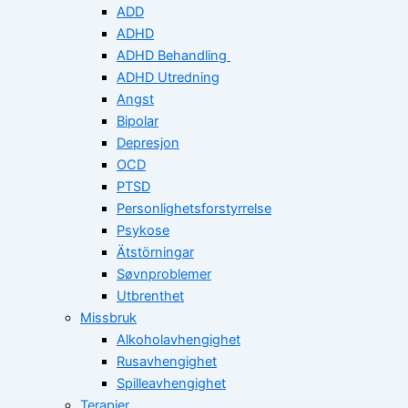
ADD
ADHD
ADHD Behandling
ADHD Utredning
Angst
Bipolar
Depresjon
OCD
PTSD
Personlighetsforstyrrelse
Psykose
Ätstörningar
Søvnproblemer
Utbrenthet
Missbruk
Alkoholavhengighet
Rusavhengighet
Spilleavhengighet
Terapier