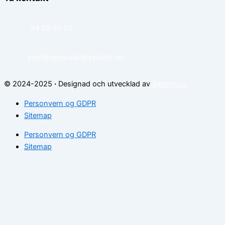
94 05 55 55
post@spesialistipsykiatri.no
© 2024-2025
·
Designad och utvecklad av
Sysinn.no
Personvern og GDPR
Sitemap
Personvern og GDPR
Sitemap