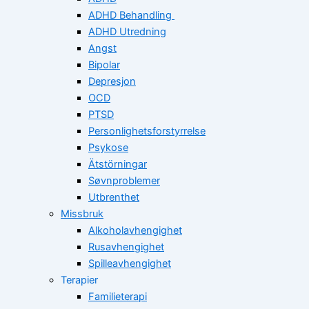
ADHD Behandling
ADHD Utredning
Angst
Bipolar
Depresjon
OCD
PTSD
Personlighetsforstyrrelse
Psykose
Ätstörningar
Søvnproblemer
Utbrenthet
Missbruk
Alkoholavhengighet
Rusavhengighet
Spilleavhengighet
Terapier
Familieterapi