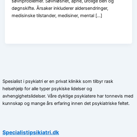
søvnproblemer. Søvnløshet, apné, urolige ben og
døgnskifte. Årsaker inkluderer aldersendringer,
medisinske tilstander, medisiner, mental […]
Spesialist i psykiatri er en privat klinikk som tilbyr rask
helsehjelp for alle typer psykiske lidelser og
avhengighetslidelser. Våre dyktige psykiatere har tonnevis med
kunnskap og mange års erfaring innen det psykiatriske feltet.
Specialistipsikiatri.dk