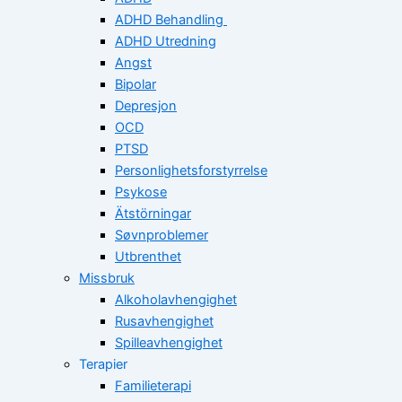
ADHD Behandling
ADHD Utredning
Angst
Bipolar
Depresjon
OCD
PTSD
Personlighetsforstyrrelse
Psykose
Ätstörningar
Søvnproblemer
Utbrenthet
Missbruk
Alkoholavhengighet
Rusavhengighet
Spilleavhengighet
Terapier
Familieterapi