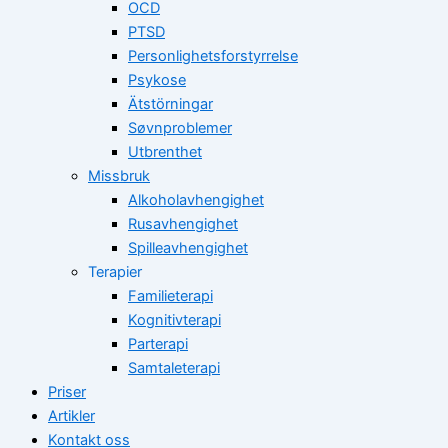
OCD
PTSD
Personlighetsforstyrrelse
Psykose
Ätstörningar
Søvnproblemer
Utbrenthet
Missbruk
Alkoholavhengighet
Rusavhengighet
Spilleavhengighet
Terapier
Familieterapi
Kognitivterapi
Parterapi
Samtaleterapi
Priser
Artikler
Kontakt oss