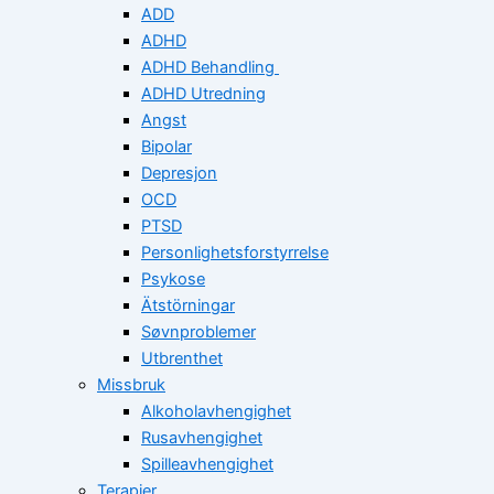
ADD
ADHD
ADHD Behandling
ADHD Utredning
Angst
Bipolar
Depresjon
OCD
PTSD
Personlighetsforstyrrelse
Psykose
Ätstörningar
Søvnproblemer
Utbrenthet
Missbruk
Alkoholavhengighet
Rusavhengighet
Spilleavhengighet
Terapier