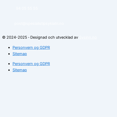
94 05 55 55
post@spesialistipsykiatri.no
© 2024-2025
·
Designad och utvecklad av
Sysinn.no
Personvern og GDPR
Sitemap
Personvern og GDPR
Sitemap