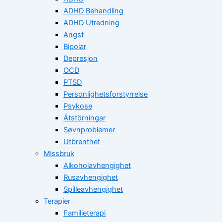
ADHD Behandling
ADHD Utredning
Angst
Bipolar
Depresjon
OCD
PTSD
Personlighetsforstyrrelse
Psykose
Ätstörningar
Søvnproblemer
Utbrenthet
Missbruk
Alkoholavhengighet
Rusavhengighet
Spilleavhengighet
Terapier
Familieterapi