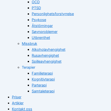
OCD
PTSD
Personlighetsforstyrrelse
Psykose
Ätstörningar
Søvnproblemer
Utbrenthet
Missbruk
Alkoholavhengighet
Rusavhengighet
Spilleavhengighet
Terapier
Familieterapi
Kognitivterapi
Parterapi
Samtaleterapi
Priser
Artikler
Kontakt oss