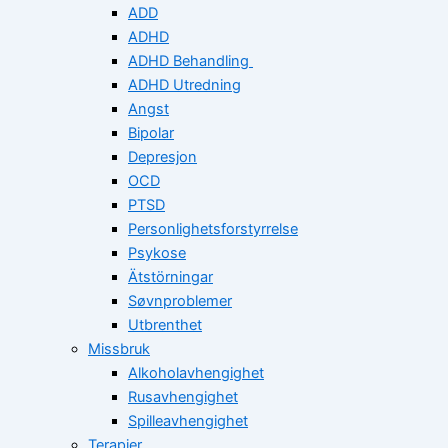
ADD
ADHD
ADHD Behandling
ADHD Utredning
Angst
Bipolar
Depresjon
OCD
PTSD
Personlighetsforstyrrelse
Psykose
Ätstörningar
Søvnproblemer
Utbrenthet
Missbruk
Alkoholavhengighet
Rusavhengighet
Spilleavhengighet
Terapier