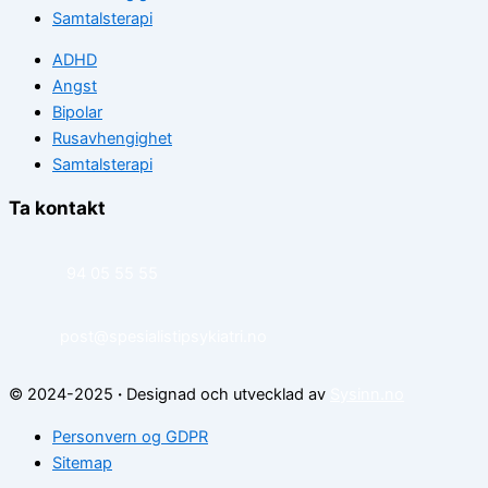
Samtalsterapi
ADHD
Angst
Bipolar
Rusavhengighet
Samtalsterapi
Ta kontakt
94 05 55 55
post@spesialistipsykiatri.no
© 2024-2025
·
Designad och utvecklad av
Sysinn.no
Personvern og GDPR
Sitemap