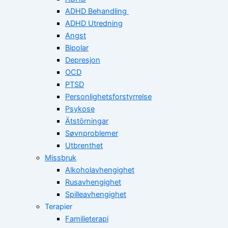
ADHD Behandling
ADHD Utredning
Angst
Bipolar
Depresjon
OCD
PTSD
Personlighetsforstyrrelse
Psykose
Ätstörningar
Søvnproblemer
Utbrenthet
Missbruk
Alkoholavhengighet
Rusavhengighet
Spilleavhengighet
Terapier
Familieterapi