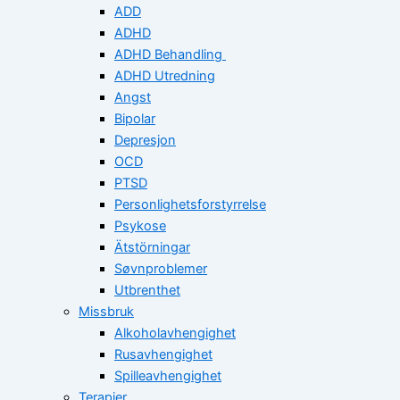
ADD
ADHD
ADHD Behandling
ADHD Utredning
Angst
Bipolar
Depresjon
OCD
PTSD
Personlighetsforstyrrelse
Psykose
Ätstörningar
Søvnproblemer
Utbrenthet
Missbruk
Alkoholavhengighet
Rusavhengighet
Spilleavhengighet
Terapier