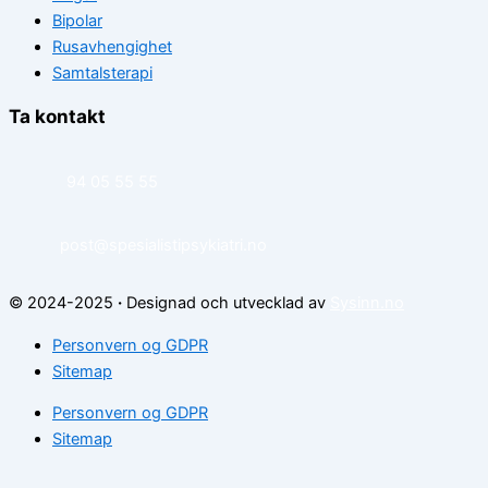
Bipolar
Rusavhengighet
Samtalsterapi
Ta kontakt
94 05 55 55
post@spesialistipsykiatri.no
© 2024-2025
·
Designad och utvecklad av
Sysinn.no
Personvern og GDPR
Sitemap
Personvern og GDPR
Sitemap