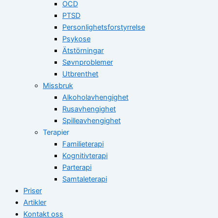
OCD
PTSD
Personlighetsforstyrrelse
Psykose
Ätstörningar
Søvnproblemer
Utbrenthet
Missbruk
Alkoholavhengighet
Rusavhengighet
Spilleavhengighet
Terapier
Familieterapi
Kognitivterapi
Parterapi
Samtaleterapi
Priser
Artikler
Kontakt oss