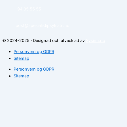
94 05 55 55
post@spesialistipsykiatri.no
© 2024-2025
·
Designad och utvecklad av
Sysinn.no
Personvern og GDPR
Sitemap
Personvern og GDPR
Sitemap