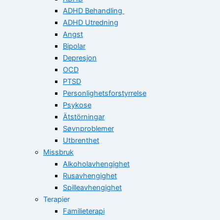
ADHD Behandling
ADHD Utredning
Angst
Bipolar
Depresjon
OCD
PTSD
Personlighetsforstyrrelse
Psykose
Ätstörningar
Søvnproblemer
Utbrenthet
Missbruk
Alkoholavhengighet
Rusavhengighet
Spilleavhengighet
Terapier
Familieterapi