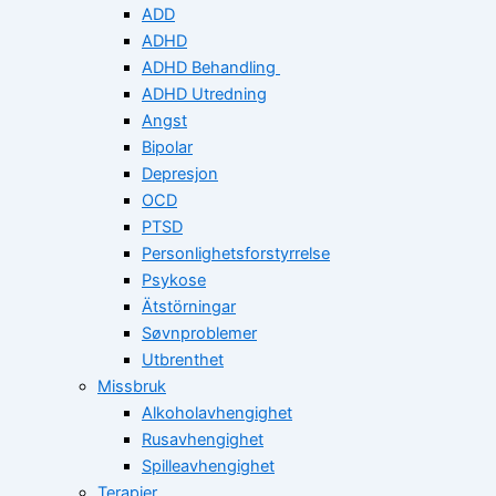
ADD
ADHD
ADHD Behandling
ADHD Utredning
Angst
Bipolar
Depresjon
OCD
PTSD
Personlighetsforstyrrelse
Psykose
Ätstörningar
Søvnproblemer
Utbrenthet
Missbruk
Alkoholavhengighet
Rusavhengighet
Spilleavhengighet
Terapier