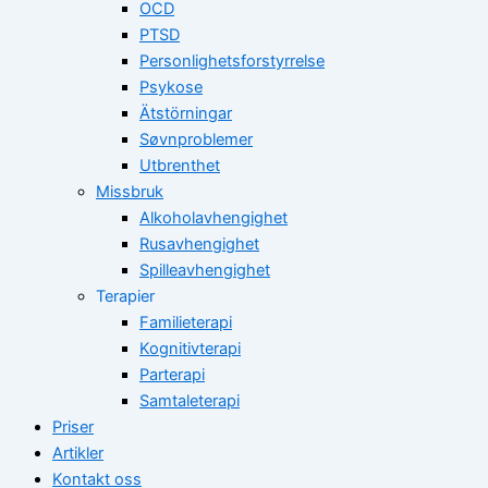
OCD
PTSD
Personlighetsforstyrrelse
Psykose
Ätstörningar
Søvnproblemer
Utbrenthet
Missbruk
Alkoholavhengighet
Rusavhengighet
Spilleavhengighet
Terapier
Familieterapi
Kognitivterapi
Parterapi
Samtaleterapi
Priser
Artikler
Kontakt oss