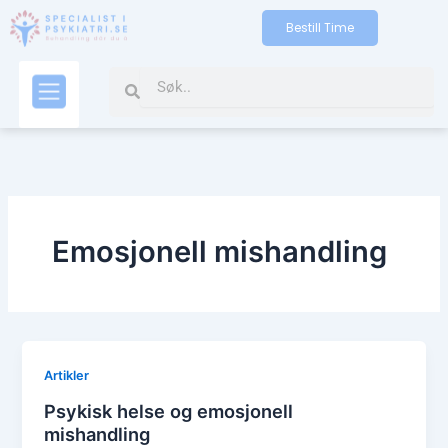
Skip
Bestill Time
to
content
Search
Search
Kontakt oss
Emosjonell mishandling
Artikler
Psykisk helse og emosjonell
mishandling