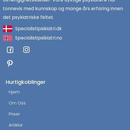
tonnevis med kunnskap og mange års erfaring innen
det psykiatriske feltet.
Specialistipsikiatri.dk
Specialistipsikiatri.no
F
I
a
n
c
s
e
t
b
a
o
g
Hurtigkoblinger
o
r
Hjem
k
a
m
Om Oss
Priser
Artiklar