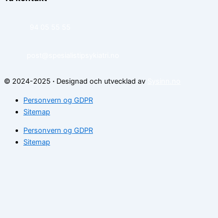
94 05 55 55
post@spesialistipsykiatri.no
© 2024-2025
·
Designad och utvecklad av
Sysinn.no
Personvern og GDPR
Sitemap
Personvern og GDPR
Sitemap