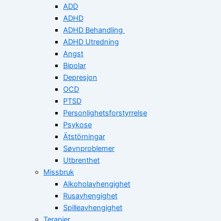
ADD
ADHD
ADHD Behandling
ADHD Utredning
Angst
Bipolar
Depresjon
OCD
PTSD
Personlighetsforstyrrelse
Psykose
Ätstörningar
Søvnproblemer
Utbrenthet
Missbruk
Alkoholavhengighet
Rusavhengighet
Spilleavhengighet
Terapier