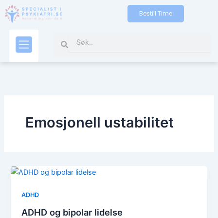
Skip
Bestill Time
to
content
Search
Search
Kontakt oss
Emosjonell ustabilitet
ADHD
ADHD og bipolar lidelse