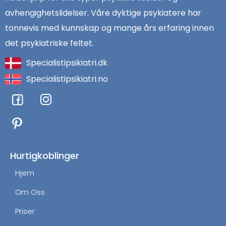
avhengighetslidelser. Våre dyktige psykiatere har
tonnevis med kunnskap og mange års erfaring innen
det psykiatriske feltet.
Specialistipsikiatri.dk
Specialistipsikiatri.no
F
I
a
n
c
s
e
t
b
a
o
g
Hurtigkoblinger
o
r
Hjem
k
a
m
Om Oss
Priser