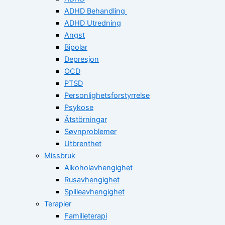
ADHD Behandling
ADHD Utredning
Angst
Bipolar
Depresjon
OCD
PTSD
Personlighetsforstyrrelse
Psykose
Ätstörningar
Søvnproblemer
Utbrenthet
Missbruk
Alkoholavhengighet
Rusavhengighet
Spilleavhengighet
Terapier
Familieterapi