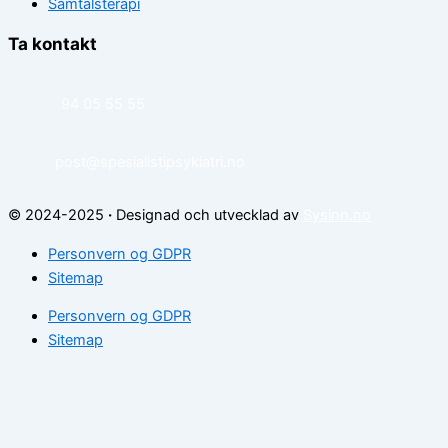
Samtalsterapi
Ta kontakt
94 05 55 55
post@spesialistipsykiatri.no
© 2024-2025
·
Designad och utvecklad av
Sysinn.no
Personvern og GDPR
Sitemap
Personvern og GDPR
Sitemap