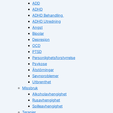
ADD
ADHD
ADHD Behandling
ADHD Utredning
Angst
Bipolar
Depresjon
OCD
PTSD
Personlighetsforstyrrelse
Psykose
Ätstörningar
Søvnproblemer
Utbrenthet
Missbruk
Alkoholavhengighet
Rusavhengighet
Spilleavhengighet
Terapier