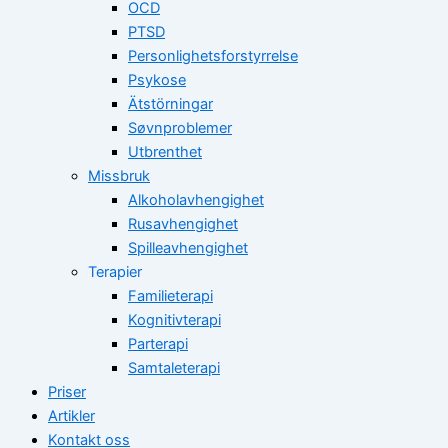
OCD
PTSD
Personlighetsforstyrrelse
Psykose
Ätstörningar
Søvnproblemer
Utbrenthet
Missbruk
Alkoholavhengighet
Rusavhengighet
Spilleavhengighet
Terapier
Familieterapi
Kognitivterapi
Parterapi
Samtaleterapi
Priser
Artikler
Kontakt oss