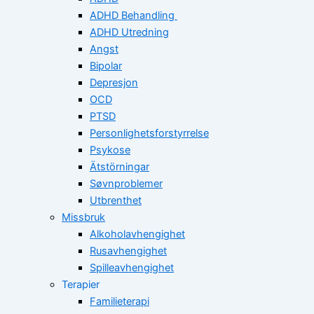
ADHD Behandling
ADHD Utredning
Angst
Bipolar
Depresjon
OCD
PTSD
Personlighetsforstyrrelse
Psykose
Ätstörningar
Søvnproblemer
Utbrenthet
Missbruk
Alkoholavhengighet
Rusavhengighet
Spilleavhengighet
Terapier
Familieterapi