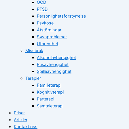
OCD
PTSD
Personlighetsforstyrrelse
Psykose
Ätstörningar
Søvnproblemer
Utbrenthet
Missbruk
Alkoholavhengighet
Rusavhengighet
Spilleavhengighet
Terapier
Familieterapi
Kognitivterapi
Parterapi
Samtaleterapi
Priser
Artikler
Kontakt oss