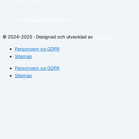
94 05 55 55
post@spesialistipsykiatri.no
© 2024-2025
·
Designad och utvecklad av
Sysinn.no
Personvern og GDPR
Sitemap
Personvern og GDPR
Sitemap