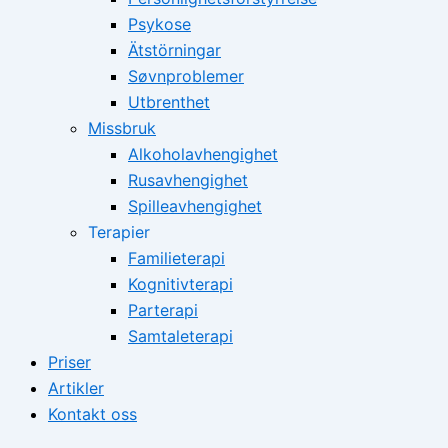
Psykose
Ätstörningar
Søvnproblemer
Utbrenthet
Missbruk
Alkoholavhengighet
Rusavhengighet
Spilleavhengighet
Terapier
Familieterapi
Kognitivterapi
Parterapi
Samtaleterapi
Priser
Artikler
Kontakt oss