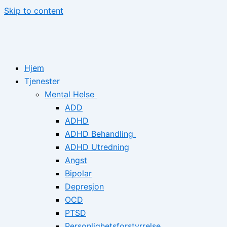
Skip to content
Hjem
Tjenester
Mental Helse
ADD
ADHD
ADHD Behandling
ADHD Utredning
Angst
Bipolar
Depresjon
OCD
PTSD
Personlighetsforstyrrelse