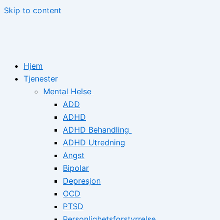
Skip to content
Hjem
Tjenester
Mental Helse
ADD
ADHD
ADHD Behandling
ADHD Utredning
Angst
Bipolar
Depresjon
OCD
PTSD
Personlighetsforstyrrelse