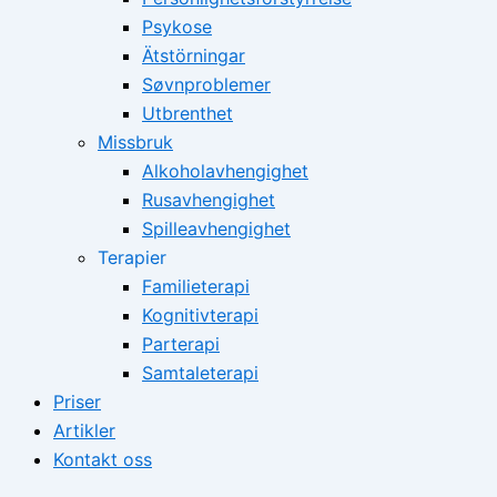
Psykose
Ätstörningar
Søvnproblemer
Utbrenthet
Missbruk
Alkoholavhengighet
Rusavhengighet
Spilleavhengighet
Terapier
Familieterapi
Kognitivterapi
Parterapi
Samtaleterapi
Priser
Artikler
Kontakt oss