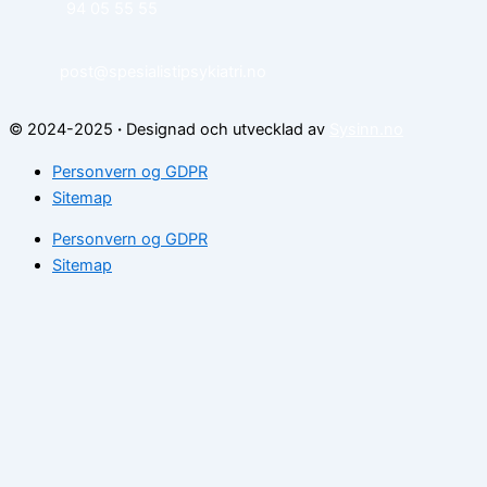
94 05 55 55
post@spesialistipsykiatri.no
© 2024-2025
·
Designad och utvecklad av
Sysinn.no
Personvern og GDPR
Sitemap
Personvern og GDPR
Sitemap