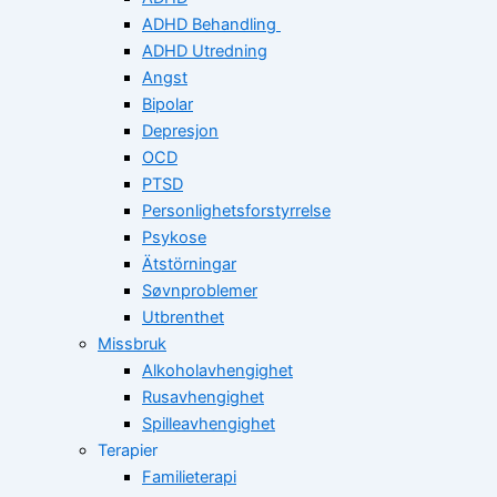
ADHD Behandling
ADHD Utredning
Angst
Bipolar
Depresjon
OCD
PTSD
Personlighetsforstyrrelse
Psykose
Ätstörningar
Søvnproblemer
Utbrenthet
Missbruk
Alkoholavhengighet
Rusavhengighet
Spilleavhengighet
Terapier
Familieterapi