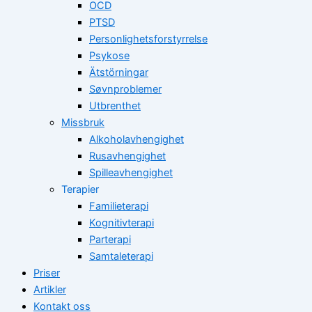
OCD
PTSD
Personlighetsforstyrrelse
Psykose
Ätstörningar
Søvnproblemer
Utbrenthet
Missbruk
Alkoholavhengighet
Rusavhengighet
Spilleavhengighet
Terapier
Familieterapi
Kognitivterapi
Parterapi
Samtaleterapi
Priser
Artikler
Kontakt oss