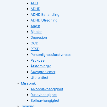
ADD
ADHD
ADHD Behandling
ADHD Utredning
Angst
Bipolar
Depresjon
OCD
PTSD
Personlighetsforstyrrelse
Psykose
Ätstörningar
Søvnproblemer
Utbrenthet
Missbruk
Alkoholavhengighet
Rusavhengighet
Spilleavhengighet
Terapier