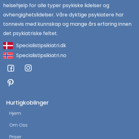
helsehjelp for alle typer psykiske lidelser og
avhengighetslidelser. Våre dyktige psykiatere har
tonnevis med kunnskap og mange års erfaring innen
det psykiatriske feltet.
Specialistipsikiatri.dk
Specialistipsikiatri.no
F
I
a
n
c
s
e
t
b
a
o
g
Hurtigkoblinger
o
r
Hjem
k
a
m
Om Oss
Priser