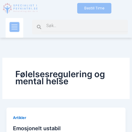
Skip
Bestill Time
to
content
Search
Search
Kontakt oss
Følelsesregulering og
mental helse
Artikler
Emosjonelt ustabil