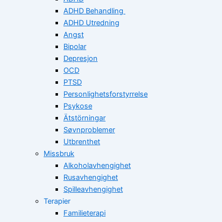
ADHD Behandling
ADHD Utredning
Angst
Bipolar
Depresjon
OCD
PTSD
Personlighetsforstyrrelse
Psykose
Ätstörningar
Søvnproblemer
Utbrenthet
Missbruk
Alkoholavhengighet
Rusavhengighet
Spilleavhengighet
Terapier
Familieterapi