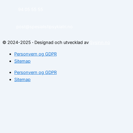
94 05 55 55
post@spesialistipsykiatri.no
© 2024-2025
·
Designad och utvecklad av
Sysinn.no
Personvern og GDPR
Sitemap
Personvern og GDPR
Sitemap