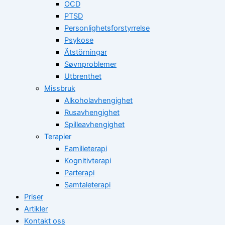
OCD
PTSD
Personlighetsforstyrrelse
Psykose
Ätstörningar
Søvnproblemer
Utbrenthet
Missbruk
Alkoholavhengighet
Rusavhengighet
Spilleavhengighet
Terapier
Familieterapi
Kognitivterapi
Parterapi
Samtaleterapi
Priser
Artikler
Kontakt oss