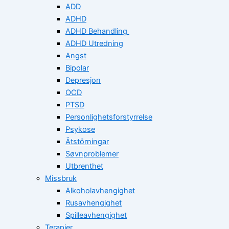
ADD
ADHD
ADHD Behandling
ADHD Utredning
Angst
Bipolar
Depresjon
OCD
PTSD
Personlighetsforstyrrelse
Psykose
Ätstörningar
Søvnproblemer
Utbrenthet
Missbruk
Alkoholavhengighet
Rusavhengighet
Spilleavhengighet
Terapier