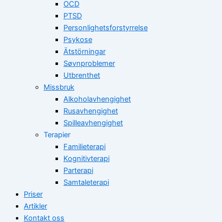
OCD
PTSD
Personlighetsforstyrrelse
Psykose
Ätstörningar
Søvnproblemer
Utbrenthet
Missbruk
Alkoholavhengighet
Rusavhengighet
Spilleavhengighet
Terapier
Familieterapi
Kognitivterapi
Parterapi
Samtaleterapi
Priser
Artikler
Kontakt oss