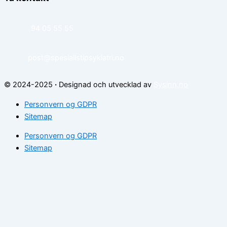
94 05 55 55
post@spesialistipsykiatri.no
© 2024-2025
·
Designad och utvecklad av
Sysinn.no
Personvern og GDPR
Sitemap
Personvern og GDPR
Sitemap