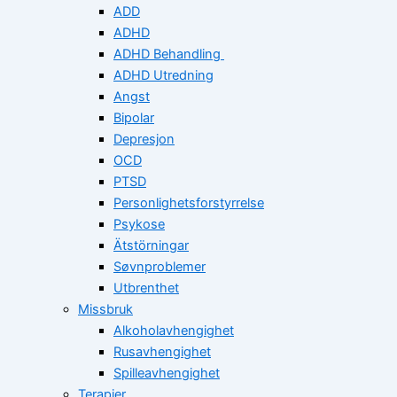
ADD
ADHD
ADHD Behandling
ADHD Utredning
Angst
Bipolar
Depresjon
OCD
PTSD
Personlighetsforstyrrelse
Psykose
Ätstörningar
Søvnproblemer
Utbrenthet
Missbruk
Alkoholavhengighet
Rusavhengighet
Spilleavhengighet
Terapier