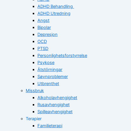
ADHD Behandling
ADHD Utredning
Angst
Bipolar
Depresjon
OCD
PTSD
Personlighetsforstyrrelse
Psykose
Ätstörningar
Søvnproblemer
Utbrenthet
Missbruk
Alkoholavhengighet
Rusavhengighet
Spilleavhengighet
Terapier
Familieterapi