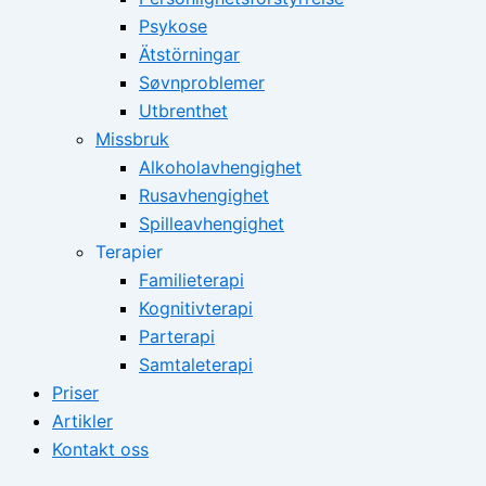
Psykose
Ätstörningar
Søvnproblemer
Utbrenthet
Missbruk
Alkoholavhengighet
Rusavhengighet
Spilleavhengighet
Terapier
Familieterapi
Kognitivterapi
Parterapi
Samtaleterapi
Priser
Artikler
Kontakt oss