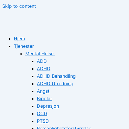
Skip to content
Hjem
Tjenester
Mental Helse
ADD
ADHD
ADHD Behandling
ADHD Utredning
Angst
Bipolar
Depresjon
OCD
PTSD
Personlighetsforstyrrelse