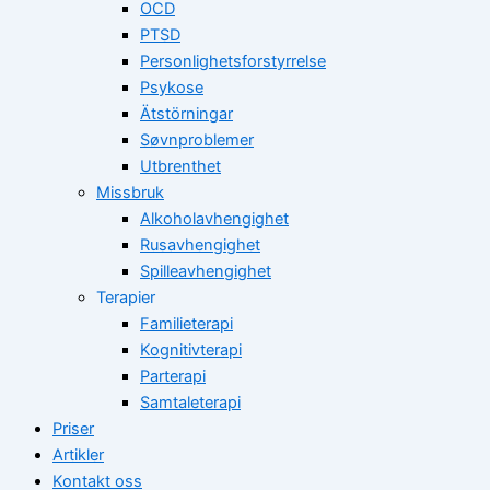
OCD
PTSD
Personlighetsforstyrrelse
Psykose
Ätstörningar
Søvnproblemer
Utbrenthet
Missbruk
Alkoholavhengighet
Rusavhengighet
Spilleavhengighet
Terapier
Familieterapi
Kognitivterapi
Parterapi
Samtaleterapi
Priser
Artikler
Kontakt oss