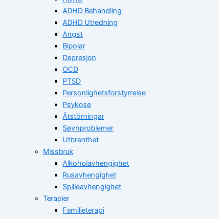
ADHD Behandling
ADHD Utredning
Angst
Bipolar
Depresjon
OCD
PTSD
Personlighetsforstyrrelse
Psykose
Ätstörningar
Søvnproblemer
Utbrenthet
Missbruk
Alkoholavhengighet
Rusavhengighet
Spilleavhengighet
Terapier
Familieterapi