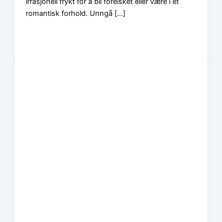
irrasjonell frykt for å bli forelsket eller være i et
romantisk forhold. Unngå […]