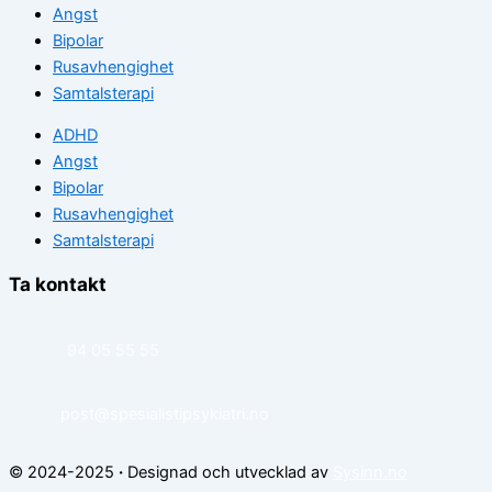
Angst
Bipolar
Rusavhengighet
Samtalsterapi
ADHD
Angst
Bipolar
Rusavhengighet
Samtalsterapi
Ta kontakt
94 05 55 55
post@spesialistipsykiatri.no
© 2024-2025
·
Designad och utvecklad av
Sysinn.no