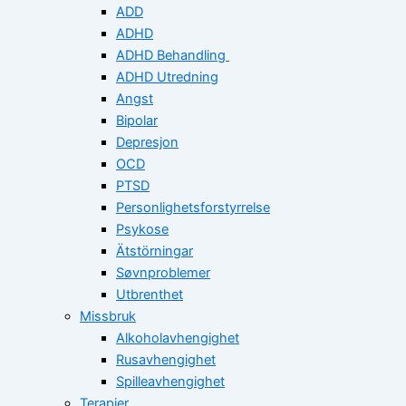
ADD
ADHD
ADHD Behandling
ADHD Utredning
Angst
Bipolar
Depresjon
OCD
PTSD
Personlighetsforstyrrelse
Psykose
Ätstörningar
Søvnproblemer
Utbrenthet
Missbruk
Alkoholavhengighet
Rusavhengighet
Spilleavhengighet
Terapier