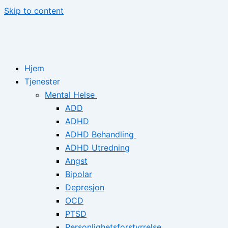
Skip to content
Hjem
Tjenester
Mental Helse
ADD
ADHD
ADHD Behandling
ADHD Utredning
Angst
Bipolar
Depresjon
OCD
PTSD
Personlighetsforstyrrelse