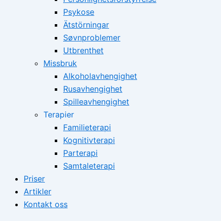
Psykose
Ätstörningar
Søvnproblemer
Utbrenthet
Missbruk
Alkoholavhengighet
Rusavhengighet
Spilleavhengighet
Terapier
Familieterapi
Kognitivterapi
Parterapi
Samtaleterapi
Priser
Artikler
Kontakt oss