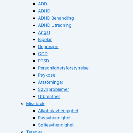
ADD
ADHD
ADHD Behandling
ADHD Utredning
Angst
Bipolar
Depresjon
OCD
PTSD
Personlighetsforstyrrelse
Psykose
Ätstörningar
Søvnproblemer
Utbrenthet
Missbruk
Alkoholavhengighet
Rusavhengighet
Spilleavhengighet
Terapier