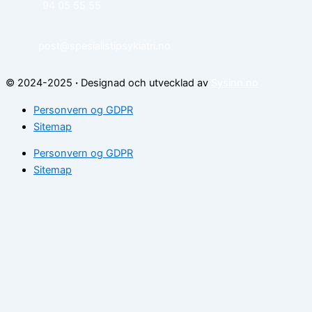
94 05 55 55
post@spesialistipsykiatri.no
© 2024-2025
·
Designad och utvecklad av
Sysinn.no
Personvern og GDPR
Sitemap
Personvern og GDPR
Sitemap