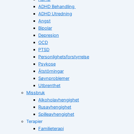
ADHD Behandling
ADHD Utredning
Angst
Bipolar
Depresjon
OCD
PTSD
Personlighetsforstyrrelse
Psykose
Ätstörningar
Søvnproblemer
Utbrenthet
Missbruk
Alkoholavhengighet
Rusavhengighet
Spilleavhengighet
Terapier
Familieterapi