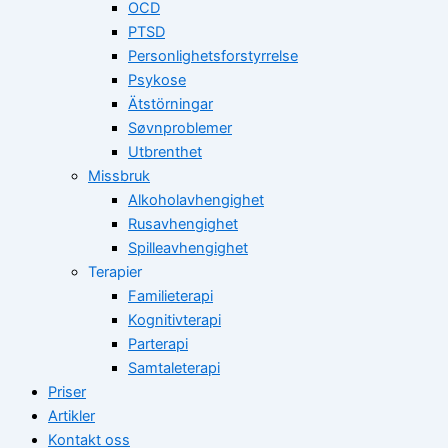
OCD
PTSD
Personlighetsforstyrrelse
Psykose
Ätstörningar
Søvnproblemer
Utbrenthet
Missbruk
Alkoholavhengighet
Rusavhengighet
Spilleavhengighet
Terapier
Familieterapi
Kognitivterapi
Parterapi
Samtaleterapi
Priser
Artikler
Kontakt oss