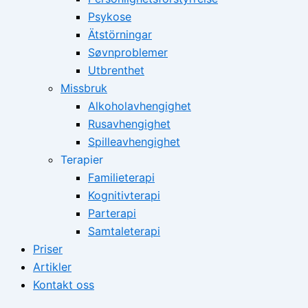
Psykose
Ätstörningar
Søvnproblemer
Utbrenthet
Missbruk
Alkoholavhengighet
Rusavhengighet
Spilleavhengighet
Terapier
Familieterapi
Kognitivterapi
Parterapi
Samtaleterapi
Priser
Artikler
Kontakt oss