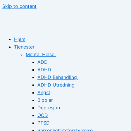
Skip to content
Hjem
Tjenester
Mental Helse
ADD
ADHD
ADHD Behandling
ADHD Utredning
Angst
Bipolar
Depresjon
OCD
PTSD
Personlighetsforstyrrelse