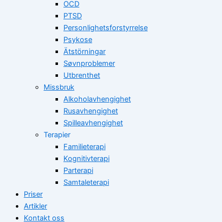
OCD
PTSD
Personlighetsforstyrrelse
Psykose
Ätstörningar
Søvnproblemer
Utbrenthet
Missbruk
Alkoholavhengighet
Rusavhengighet
Spilleavhengighet
Terapier
Familieterapi
Kognitivterapi
Parterapi
Samtaleterapi
Priser
Artikler
Kontakt oss