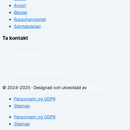
Angst
Bipolar
Rusavhengighet
Samtalsterapi
Ta kontakt
94 05 55 55
post@spesialistipsykiatri.no
© 2024-2025
·
Designad och utvecklad av
Sysinn.no
Personvern og GDPR
Sitemap
Personvern og GDPR
Sitemap