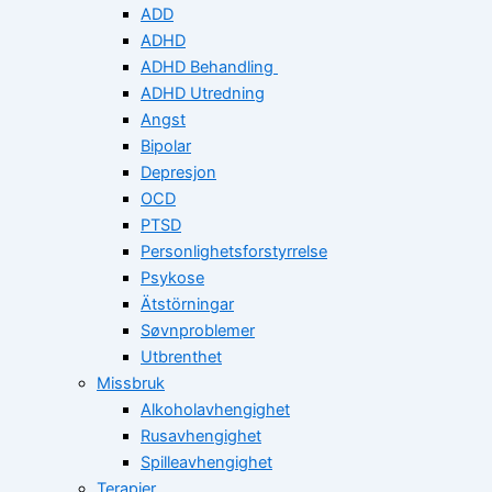
ADD
ADHD
ADHD Behandling
ADHD Utredning
Angst
Bipolar
Depresjon
OCD
PTSD
Personlighetsforstyrrelse
Psykose
Ätstörningar
Søvnproblemer
Utbrenthet
Missbruk
Alkoholavhengighet
Rusavhengighet
Spilleavhengighet
Terapier