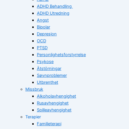
ADHD Behandling
ADHD Utredning
Angst
Bipolar
Depresjon
OCD
PTSD
Personlighetsforstyrrelse
Psykose
Ätstörningar
Søvnproblemer
Utbrenthet
Missbruk
Alkoholavhengighet
Rusavhengighet
Spilleavhengighet
Terapier
Familieterapi