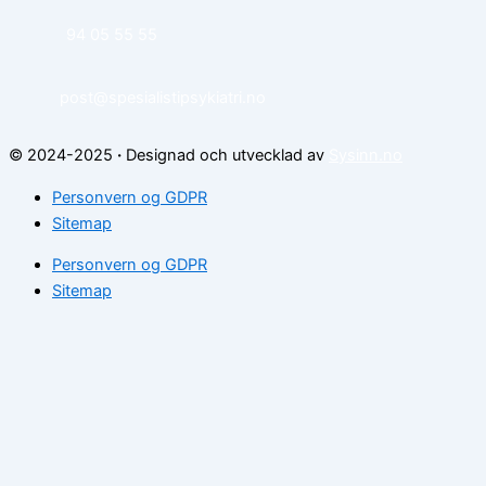
94 05 55 55
post@spesialistipsykiatri.no
© 2024-2025
·
Designad och utvecklad av
Sysinn.no
Personvern og GDPR
Sitemap
Personvern og GDPR
Sitemap