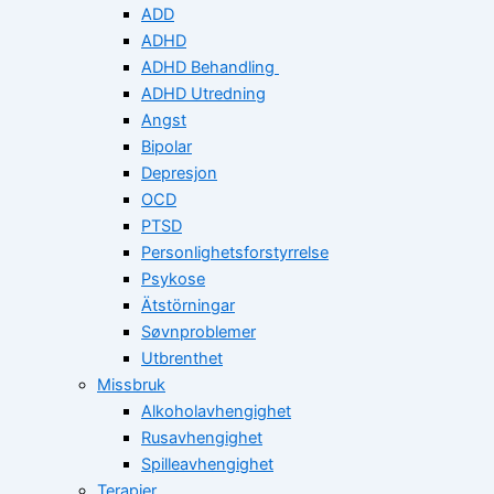
ADD
ADHD
ADHD Behandling
ADHD Utredning
Angst
Bipolar
Depresjon
OCD
PTSD
Personlighetsforstyrrelse
Psykose
Ätstörningar
Søvnproblemer
Utbrenthet
Missbruk
Alkoholavhengighet
Rusavhengighet
Spilleavhengighet
Terapier