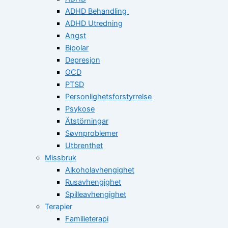
ADHD Behandling
ADHD Utredning
Angst
Bipolar
Depresjon
OCD
PTSD
Personlighetsforstyrrelse
Psykose
Ätstörningar
Søvnproblemer
Utbrenthet
Missbruk
Alkoholavhengighet
Rusavhengighet
Spilleavhengighet
Terapier
Familieterapi