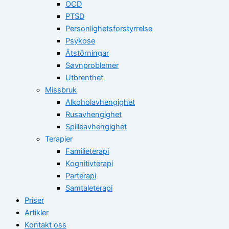
OCD
PTSD
Personlighetsforstyrrelse
Psykose
Ätstörningar
Søvnproblemer
Utbrenthet
Missbruk
Alkoholavhengighet
Rusavhengighet
Spilleavhengighet
Terapier
Familieterapi
Kognitivterapi
Parterapi
Samtaleterapi
Priser
Artikler
Kontakt oss