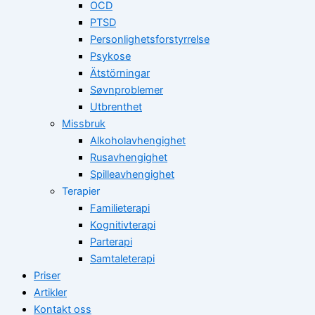
OCD
PTSD
Personlighetsforstyrrelse
Psykose
Ätstörningar
Søvnproblemer
Utbrenthet
Missbruk
Alkoholavhengighet
Rusavhengighet
Spilleavhengighet
Terapier
Familieterapi
Kognitivterapi
Parterapi
Samtaleterapi
Priser
Artikler
Kontakt oss