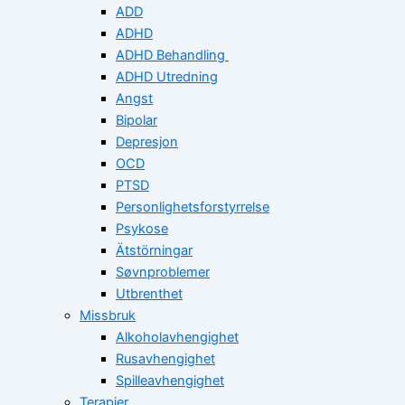
ADD
ADHD
ADHD Behandling
ADHD Utredning
Angst
Bipolar
Depresjon
OCD
PTSD
Personlighetsforstyrrelse
Psykose
Ätstörningar
Søvnproblemer
Utbrenthet
Missbruk
Alkoholavhengighet
Rusavhengighet
Spilleavhengighet
Terapier