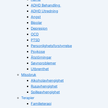
ADHD Behandling
ADHD Utredning
Angst
Bipolar
Depresjon
OCD
PTSD
Personlighetsforstyrrelse
Psykose
Ätstörningar
Søvnproblemer
Utbrenthet
Missbruk
Alkoholavhengighet
Rusavhengighet
Spilleavhengighet
Terapier
Familieterapi