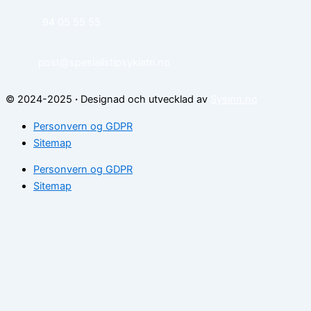
94 05 55 55
post@spesialistipsykiatri.no
© 2024-2025
·
Designad och utvecklad av
Sysinn.no
Personvern og GDPR
Sitemap
Personvern og GDPR
Sitemap