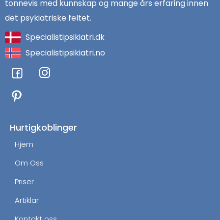
tonnevis med kunnskap og mange års erfaring innen
det psykiatriske feltet.
Specialistipsikiatri.dk
Specialistipsikiatri.no
F
I
a
n
c
s
e
t
b
a
o
g
Hurtigkoblinger
o
r
Hjem
k
a
m
Om Oss
Priser
Artiklar
Kontakt oss