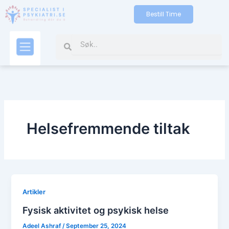
Skip
Bestill Time
to
content
Search
Search
Kontakt oss
Helsefremmende tiltak
Artikler
Fysisk aktivitet og psykisk helse
Adeel Ashraf
/
September 25, 2024