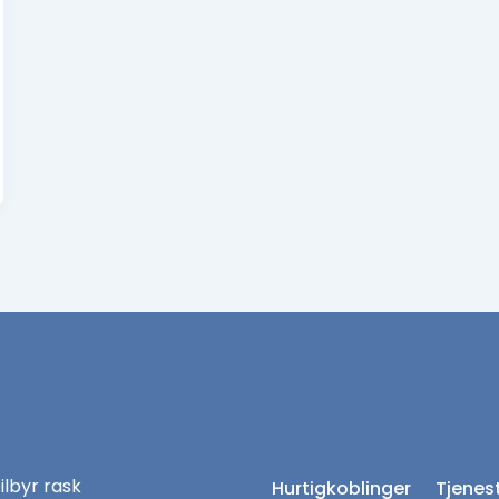
tilbyr rask
Hurtigkoblinger
Tjenes