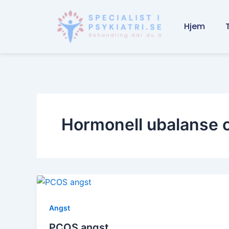
Skip
to
Hjem
content
Hormonell ubalanse 
Angst
PCOS angst