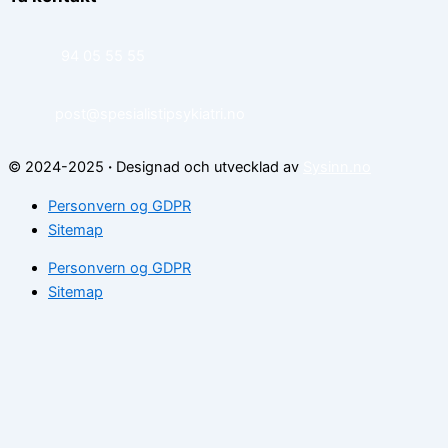
94 05 55 55
post@spesialistipsykiatri.no
© 2024-2025
·
Designad och utvecklad av
Sysinn.no
Personvern og GDPR
Sitemap
Personvern og GDPR
Sitemap