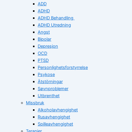
ADD
ADHD
ADHD Behandling
ADHD Utredning
Angst
Bipolar
Depresjon
OCD
PTSD
Personlighetsforstyrrelse
Psykose
Ätstörningar
Søvnproblemer
Utbrenthet
Missbruk
Alkoholavhengighet
Rusavhengighet
Spilleavhengighet
Terapier