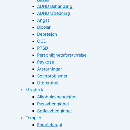
ADHD Behandling
ADHD Utredning
Angst
Bipolar
Depresjon
OCD
PTSD
Personlighetsforstyrrelse
Psykose
Ätstörningar
Søvnproblemer
Utbrenthet
Missbruk
Alkoholavhengighet
Rusavhengighet
Spilleavhengighet
Terapier
Familieterapi