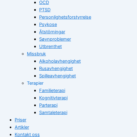
OCD
PTSD
Personlighetsforstyrrelse
Psykose
Ätstörningar
Søvnproblemer
Utbrenthet
Missbruk
Alkoholavhengighet
Rusavhengighet
Spilleavhengighet
Terapier
Familieterapi
Kognitivterapi
Parterapi
Samtaleterapi
Priser
Artikler
Kontakt oss