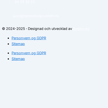
94 05 55 55
post@spesialistipsykiatri.no
© 2024-2025
·
Designad och utvecklad av
Sysinn.no
Personvern og GDPR
Sitemap
Personvern og GDPR
Sitemap