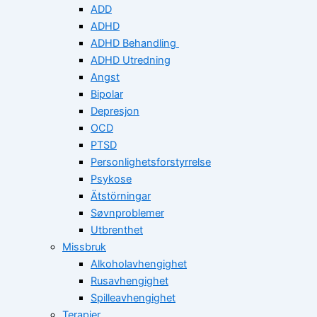
ADD
ADHD
ADHD Behandling
ADHD Utredning
Angst
Bipolar
Depresjon
OCD
PTSD
Personlighetsforstyrrelse
Psykose
Ätstörningar
Søvnproblemer
Utbrenthet
Missbruk
Alkoholavhengighet
Rusavhengighet
Spilleavhengighet
Terapier