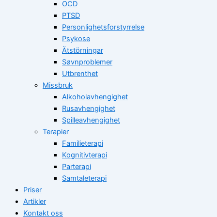
OCD
PTSD
Personlighetsforstyrrelse
Psykose
Ätstörningar
Søvnproblemer
Utbrenthet
Missbruk
Alkoholavhengighet
Rusavhengighet
Spilleavhengighet
Terapier
Familieterapi
Kognitivterapi
Parterapi
Samtaleterapi
Priser
Artikler
Kontakt oss