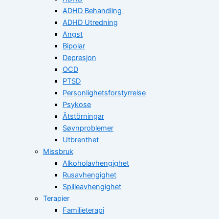
ADHD Behandling
ADHD Utredning
Angst
Bipolar
Depresjon
OCD
PTSD
Personlighetsforstyrrelse
Psykose
Ätstörningar
Søvnproblemer
Utbrenthet
Missbruk
Alkoholavhengighet
Rusavhengighet
Spilleavhengighet
Terapier
Familieterapi