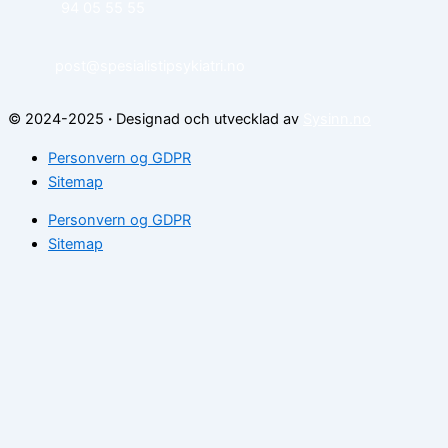
94 05 55 55
post@spesialistipsykiatri.no
© 2024-2025
·
Designad och utvecklad av
Sysinn.no
Personvern og GDPR
Sitemap
Personvern og GDPR
Sitemap