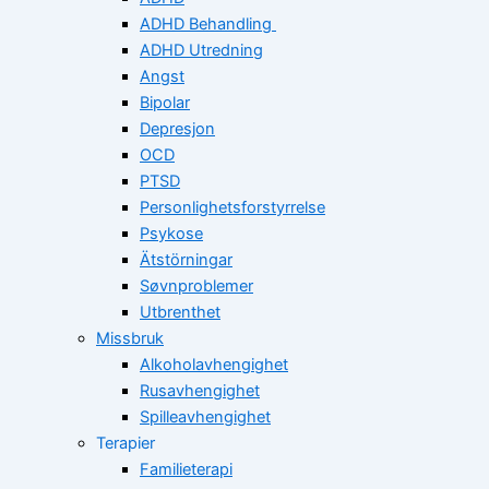
ADHD Behandling
ADHD Utredning
Angst
Bipolar
Depresjon
OCD
PTSD
Personlighetsforstyrrelse
Psykose
Ätstörningar
Søvnproblemer
Utbrenthet
Missbruk
Alkoholavhengighet
Rusavhengighet
Spilleavhengighet
Terapier
Familieterapi