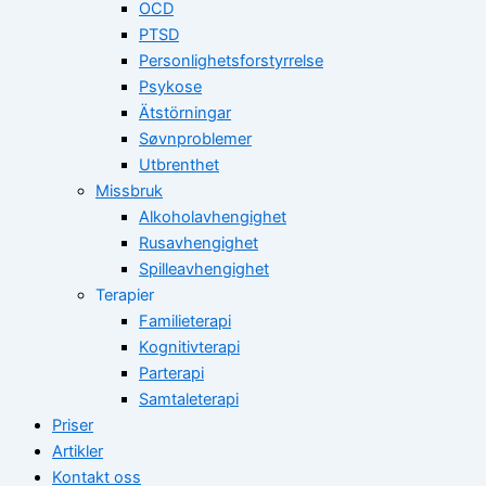
OCD
PTSD
Personlighetsforstyrrelse
Psykose
Ätstörningar
Søvnproblemer
Utbrenthet
Missbruk
Alkoholavhengighet
Rusavhengighet
Spilleavhengighet
Terapier
Familieterapi
Kognitivterapi
Parterapi
Samtaleterapi
Priser
Artikler
Kontakt oss