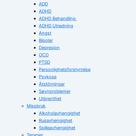
ADD
ADHD
ADHD Behandling
ADHD Utredning
Angst
Bipolar
Depresjon
OCD
PTSD
Personlighetsforstyrrelse
Psykose
Ätstörningar
Søvnproblemer
Utbrenthet
Missbruk
Alkoholavhengighet
Rusavhengighet
Spilleavhengighet
Terapier