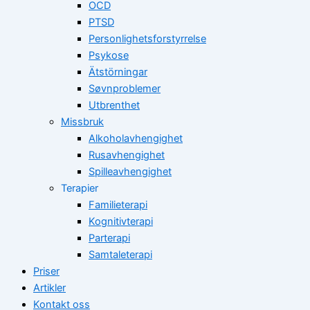
OCD
PTSD
Personlighetsforstyrrelse
Psykose
Ätstörningar
Søvnproblemer
Utbrenthet
Missbruk
Alkoholavhengighet
Rusavhengighet
Spilleavhengighet
Terapier
Familieterapi
Kognitivterapi
Parterapi
Samtaleterapi
Priser
Artikler
Kontakt oss