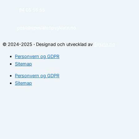
94 05 55 55
post@spesialistipsykiatri.no
© 2024-2025
·
Designad och utvecklad av
Sysinn.no
Personvern og GDPR
Sitemap
Personvern og GDPR
Sitemap