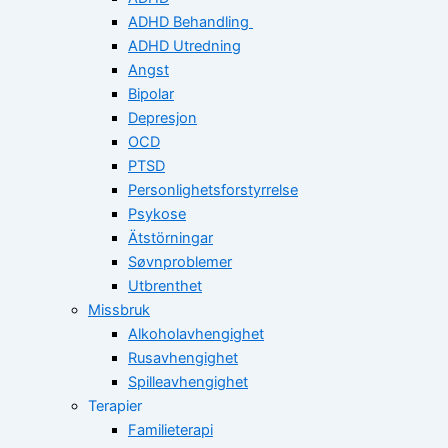
ADHD Behandling
ADHD Utredning
Angst
Bipolar
Depresjon
OCD
PTSD
Personlighetsforstyrrelse
Psykose
Ätstörningar
Søvnproblemer
Utbrenthet
Missbruk
Alkoholavhengighet
Rusavhengighet
Spilleavhengighet
Terapier
Familieterapi