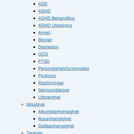
ADD
ADHD
ADHD Behandling
ADHD Utredning
Angst
Bipolar
Depresjon
OCD
PTSD
Personlighetsforstyrrelse
Psykose
Ätstörningar
Søvnproblemer
Utbrenthet
Missbruk
Alkoholavhengighet
Rusavhengighet
Spilleavhengighet
Terapier