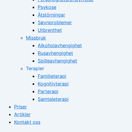
Psykose
Ätstörningar
Søvnproblemer
Utbrenthet
Missbruk
Alkoholavhengighet
Rusavhengighet
Spilleavhengighet
Terapier
Familieterapi
Kognitivterapi
Parterapi
Samtaleterapi
Priser
Artikler
Kontakt oss