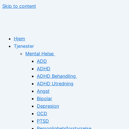
Skip to content
Hjem
Tjenester
Mental Helse
ADD
ADHD
ADHD Behandling
ADHD Utredning
Angst
Bipolar
Depresjon
OCD
PTSD
Personlighetsforstyrrelse