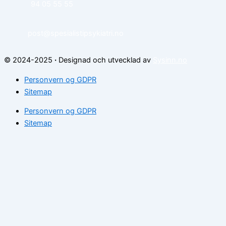
94 05 55 55
post@spesialistipsykiatri.no
© 2024-2025
·
Designad och utvecklad av
Sysinn.no
Personvern og GDPR
Sitemap
Personvern og GDPR
Sitemap