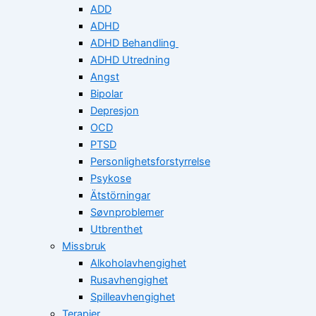
ADD
ADHD
ADHD Behandling
ADHD Utredning
Angst
Bipolar
Depresjon
OCD
PTSD
Personlighetsforstyrrelse
Psykose
Ätstörningar
Søvnproblemer
Utbrenthet
Missbruk
Alkoholavhengighet
Rusavhengighet
Spilleavhengighet
Terapier