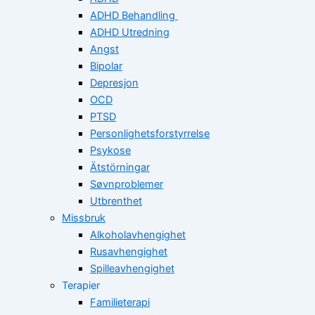
ADHD Behandling
ADHD Utredning
Angst
Bipolar
Depresjon
OCD
PTSD
Personlighetsforstyrrelse
Psykose
Ätstörningar
Søvnproblemer
Utbrenthet
Missbruk
Alkoholavhengighet
Rusavhengighet
Spilleavhengighet
Terapier
Familieterapi