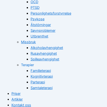
OCD
PTSD
Personlighetsforstyrrelse
Psykose
Ätstörningar
Søvnproblemer
Utbrenthet
Missbruk
Alkoholavhengighet
Rusavhengighet
Spilleavhengighet
Terapier
Familieterapi
Kognitivterapi
Parterapi
Samtaleterapi
Priser
Artikler
Kontakt oss