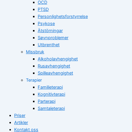
OCD
PTSD
Personlighetsforstyrrelse
Psykose
Ätstörningar
Søvnproblemer
Utbrenthet
Missbruk
Alkoholavhengighet
Rusavhengighet
Spilleavhengighet
Terapier
Familieterapi
Kognitivterapi
Parterapi
Samtaleterapi
Priser
Artikler
Kontakt oss