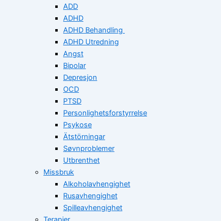
ADD
ADHD
ADHD Behandling
ADHD Utredning
Angst
Bipolar
Depresjon
OCD
PTSD
Personlighetsforstyrrelse
Psykose
Ätstörningar
Søvnproblemer
Utbrenthet
Missbruk
Alkoholavhengighet
Rusavhengighet
Spilleavhengighet
Terapier