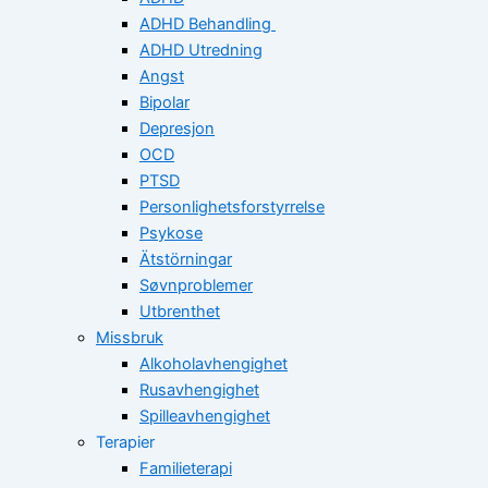
ADHD Behandling
ADHD Utredning
Angst
Bipolar
Depresjon
OCD
PTSD
Personlighetsforstyrrelse
Psykose
Ätstörningar
Søvnproblemer
Utbrenthet
Missbruk
Alkoholavhengighet
Rusavhengighet
Spilleavhengighet
Terapier
Familieterapi