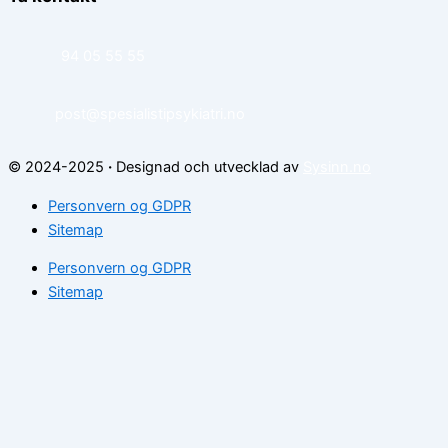
94 05 55 55
post@spesialistipsykiatri.no
© 2024-2025
·
Designad och utvecklad av
Sysinn.no
Personvern og GDPR
Sitemap
Personvern og GDPR
Sitemap