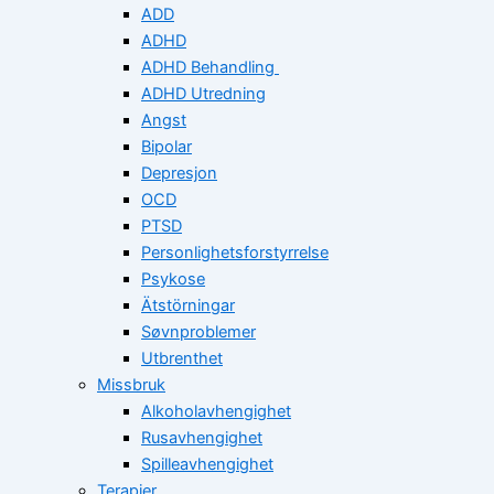
ADD
ADHD
ADHD Behandling
ADHD Utredning
Angst
Bipolar
Depresjon
OCD
PTSD
Personlighetsforstyrrelse
Psykose
Ätstörningar
Søvnproblemer
Utbrenthet
Missbruk
Alkoholavhengighet
Rusavhengighet
Spilleavhengighet
Terapier