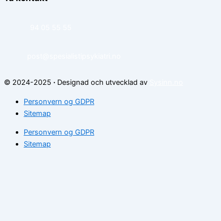
94 05 55 55
post@spesialistipsykiatri.no
© 2024-2025
·
Designad och utvecklad av
Sysinn.no
Personvern og GDPR
Sitemap
Personvern og GDPR
Sitemap