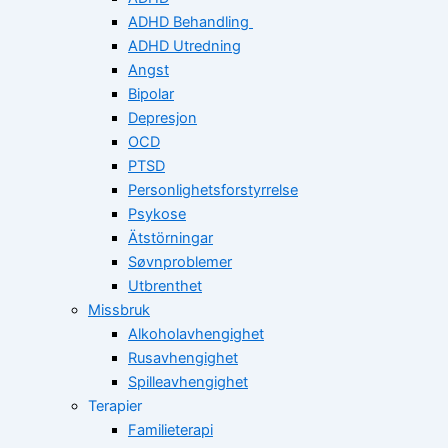
ADHD Behandling
ADHD Utredning
Angst
Bipolar
Depresjon
OCD
PTSD
Personlighetsforstyrrelse
Psykose
Ätstörningar
Søvnproblemer
Utbrenthet
Missbruk
Alkoholavhengighet
Rusavhengighet
Spilleavhengighet
Terapier
Familieterapi