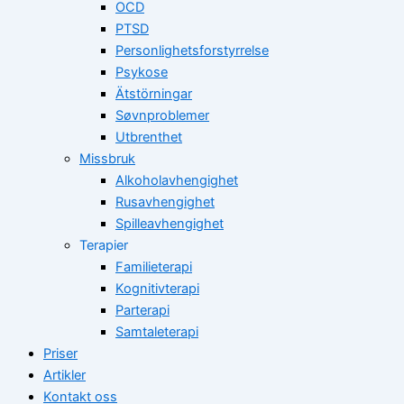
OCD
PTSD
Personlighetsforstyrrelse
Psykose
Ätstörningar
Søvnproblemer
Utbrenthet
Missbruk
Alkoholavhengighet
Rusavhengighet
Spilleavhengighet
Terapier
Familieterapi
Kognitivterapi
Parterapi
Samtaleterapi
Priser
Artikler
Kontakt oss